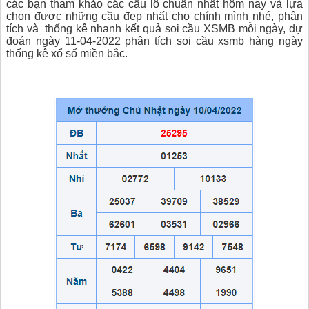
các bạn tham khảo các cầu lô chuẩn nhất hôm nay và lựa
chọn được những cầu đẹp nhất cho chính mình nhé, phân
tích và thống kê nhanh kết quả soi cầu XSMB mỗi ngày, dự
đoán ngày 11-04-2022 phân tích soi cầu xsmb hàng ngày
thống kê xổ số miền bắc.