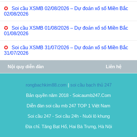
✪
Soi cầu XSMB 02/08/2026 – Dự đoán xổ số Miền Bắc
02/08/2026
✪
Soi cầu XSMB 01/08/2026 – Dự đoán xổ số Miền Bắc
01/08/2026
✪
Soi cầu XSMB 31/07/2026 – Dự đoán xổ số Miền Bắc
31/07/2026
Nội quy diễn đàn
Liên hệ
rongbachkim88.com
|
soi cầu bạch thủ 247
Bản quyền năm 2018 - Soicaumb247.Com
Diễn đàn soi cầu mb 247 TOP 1 Việt Nam
Soi cầu 247
-
Soi cầu 24h
-
Nuôi lô khung
Địa chỉ. Tăng Bạt Hổ, Hai Bà Trưng, Hà Nội