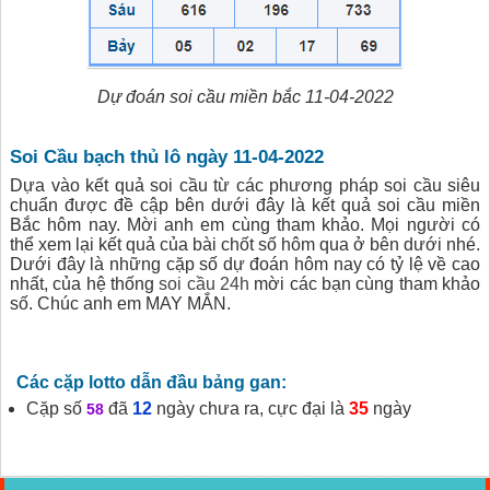
Dự đoán soi cầu miền bắc 11-04-2022
Soi Cầu bạch thủ lô ngày 11-04-2022
Dựa vào kết quả soi cầu từ các phương pháp soi cầu siêu
chuẩn được đề cập bên dưới đây là kết quả soi cầu miền
Bắc hôm nay. Mời anh em cùng tham khảo. Mọi người có
thể xem lại kết quả của bài chốt số hôm qua ở bên dưới nhé.
Dưới đây là những cặp số dự đoán hôm nay có tỷ lệ về cao
nhất, của hệ thống
soi cầu 24h
mời các bạn cùng tham khảo
số. Chúc anh em MAY MẮN.
Các cặp lotto dẫn đầu bảng gan:
Cặp số
đã
12
ngày chưa ra, cực đại là
35
ngày
58