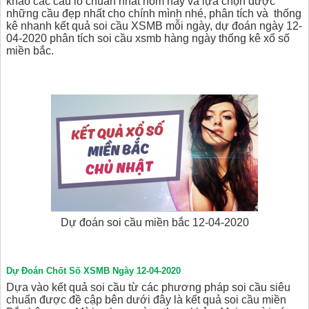
khảo các cầu lô chuẩn nhất hôm nay và lựa chọn được
những cầu đẹp nhất cho chính mình nhé, phân tích và thống
kê nhanh kết quả soi cầu XSMB mỗi ngày, dự đoán ngày 12-
04-2020 phân tích soi cầu xsmb hàng ngày thống kê xổ số
miền bắc.
Dự đoán soi cầu miền bắc 12-04-2020
Dự Đoán Chốt Số XSMB Ngày 12-04-2020
Dựa vào kết quả soi cầu từ các phương pháp soi cầu siêu
chuẩn được đề cập bên dưới đây là kết quả soi cầu miền