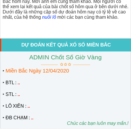
Bắc hôm nay. Mời anh em cùng tham khảo. Mọi người có
thể xem lại kết quả của bài chốt số hôm qua ở bên dưới nhé.
Dưới đây là những cặp số dự đoán hôm nay có tỷ lệ về cao
nhất, của hệ thống
nuôi lô
mời các bạn cùng tham khảo.
DỰ ĐOÁN KẾT QUẢ XỔ SỐ MIỀN BẮC
ADMIN Chốt Số Giờ Vàng
Miền Bắc Ngày 12/04/2020
‣
‣ BTL :
..
‣ STL :
..
‣ LÔ XIÊN :
..
‣ ĐB CHẠM :
..
Chúc các bạn luôn may mắn.!