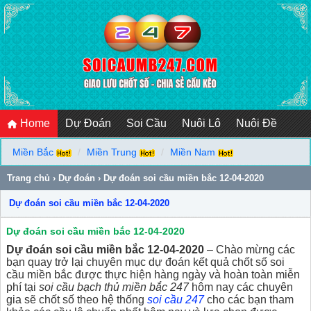
Home
Dự Đoán
Soi Cầu
Nuôi Lô
Nuôi Đề
Miền Bắc
Miền Trung
Miền Nam
Trang chủ
›
Dự đoán
›
Dự đoán soi cầu miền bắc 12-04-2020
Dự đoán soi cầu miền bắc 12-04-2020
Dự đoán soi cầu miền bắc 12-04-2020
Dự đoán soi cầu miền bắc 12-04-2020
– Chào mừng các
bạn quay trở lại chuyên mục dự đoán kết quả chốt số soi
cầu miền bắc được thực hiện hàng ngày và hoàn toàn miễn
phí tại
soi cầu bạch thủ miền bắc 247
hôm nay các chuyên
gia sẽ chốt số theo hệ thống
soi cầu 247
cho các bạn tham