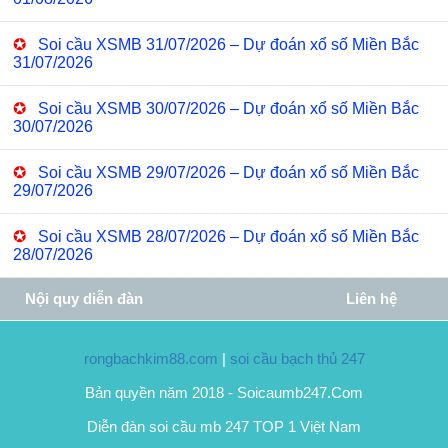
✪
Soi cầu XSMB 31/07/2026 – Dự đoán xổ số Miền Bắc
31/07/2026
✪
Soi cầu XSMB 30/07/2026 – Dự đoán xổ số Miền Bắc
30/07/2026
✪
Soi cầu XSMB 29/07/2026 – Dự đoán xổ số Miền Bắc
29/07/2026
✪
Soi cầu XSMB 28/07/2026 – Dự đoán xổ số Miền Bắc
28/07/2026
Nội quy diễn đàn
Liên hệ
rongbachkim88.com
|
soi cầu bạch thủ 247
Bản quyền năm 2018 - Soicaumb247.Com
Diễn đàn soi cầu mb 247 TOP 1 Việt Nam