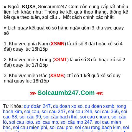
»
Ngoài
KQXS
, Soicaumb247.Com còn cung cấp rất nhiều
tiện ích khác như: Thống kê kết quả theo tháng, thống kê
kết quả theo tuần, soi cầu… Một cách chính xác nhất.
» Lịch quay kết quả xổ số hàng ngày gồm 3 khu vực quay
số
1. Khu vực phía Nam (
XSMN
) là xổ số 3 đài hoặc xổ số 4
đài) quay lúc 16h15p
2. Khu vực miền Trung (
XSMT
) là xổ số 3 đài hoặc xổ số 2
đài) quay lúc 17h15p
3. Khu vực miền Bắc (
XSMB
) chỉ có 1 kết quả xổ số duy
nhất quay lúc 18h15p
Soicaumb247.Com
⋙
⋘
Từ Khóa:
dự đoán 247
,
du doan xo so
,
du doan xsmb
,
rong
bach kim
,
soi cau
,
soi cau 247
,
soi cau 24h
,
soi cau 366
,
soi
cau 88
,
soi cầu 99
,
soi cầu bạch thủ
,
soi cau chuan
,
soi cầu
lô
,
soi cau loto
,
soi cau mb
,
soi cầu mb 247
,
soi cau mien
bac
,
soi cau mien phi
,
soi cau pro
,
soi cau rong bach kim
,
soi