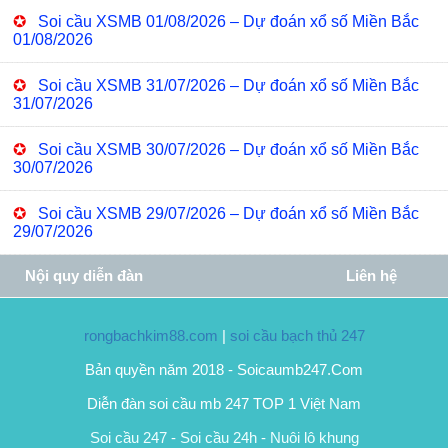
✪
Soi cầu XSMB 01/08/2026 – Dự đoán xổ số Miền Bắc
01/08/2026
✪
Soi cầu XSMB 31/07/2026 – Dự đoán xổ số Miền Bắc
31/07/2026
✪
Soi cầu XSMB 30/07/2026 – Dự đoán xổ số Miền Bắc
30/07/2026
✪
Soi cầu XSMB 29/07/2026 – Dự đoán xổ số Miền Bắc
29/07/2026
Nội quy diễn đàn
Liên hệ
rongbachkim88.com
|
soi cầu bạch thủ 247
Bản quyền năm 2018 - Soicaumb247.Com
Diễn đàn soi cầu mb 247 TOP 1 Việt Nam
Soi cầu 247
-
Soi cầu 24h
-
Nuôi lô khung