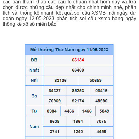
các bạn tham khảo các cầu lô chuẩn nhất hôm nay và lựa
chọn được những cầu đẹp nhất cho chính mình nhé, phân
tích và thống kê nhanh kết quả soi cầu XSMB mỗi ngày, dự
đoán ngày 12-05-2023 phân tích soi cầu xsmb hàng ngày
thống kê xổ số miền bắc