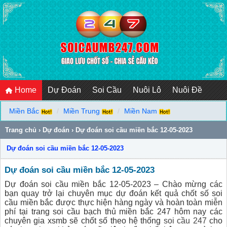
Home
Dự Đoán
Soi Cầu
Nuôi Lô
Nuôi Đề
Miền Bắc
Miền Trung
Miền Nam
Trang chủ
›
Dự đoán
›
Dự đoán soi cầu miền bắc 12-05-2023
Dự đoán soi cầu miền bắc 12-05-2023
Dự đoán soi cầu miền bắc 12-05-2023
Dự đoán soi cầu miền bắc 12-05-2023 – Chào mừng các
bạn quay trở lại chuyên mục dự đoán kết quả chốt số soi
cầu miền bắc được thực hiện hàng ngày và hoàn toàn miễn
phí tại trang soi cầu bạch thủ miền bắc 247 hôm nay các
chuyên gia xsmb sẽ chốt số theo hệ thống
soi cầu 247
cho