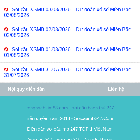
✪
Soi cầu XSMB 03/08/2026 – Dự đoán xổ số Miền Bắc
03/08/2026
✪
Soi cầu XSMB 02/08/2026 – Dự đoán xổ số Miền Bắc
02/08/2026
✪
Soi cầu XSMB 01/08/2026 – Dự đoán xổ số Miền Bắc
01/08/2026
✪
Soi cầu XSMB 31/07/2026 – Dự đoán xổ số Miền Bắc
31/07/2026
Nội quy diễn đàn
Liên hệ
rongbachkim88.com
|
soi cầu bạch thủ 247
Bản quyền năm 2018 - Soicaumb247.Com
Diễn đàn soi cầu mb 247 TOP 1 Việt Nam
Soi cầu 247
-
Soi cầu 24h
-
Nuôi lô khung