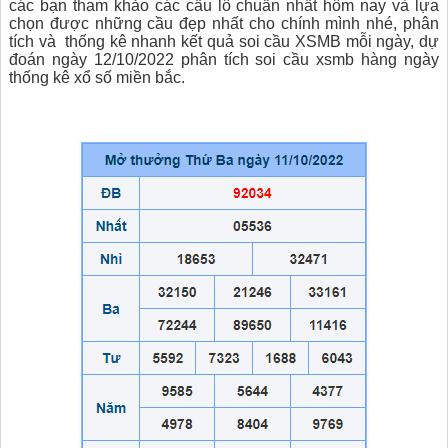
các bạn tham khảo các cầu lô chuẩn nhất hôm nay và lựa
chọn được những cầu đẹp nhất cho chính mình nhé, phân
tích và thống kê nhanh kết quả soi cầu XSMB mỗi ngày, dự
đoán ngày 12/10/2022 phân tích soi cầu xsmb hàng ngày
thống kê xổ số miền bắc.