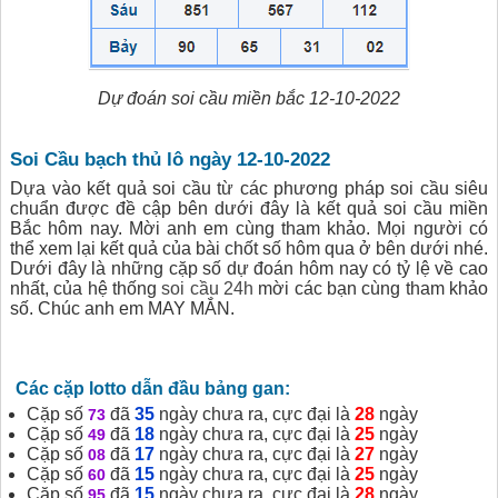
Dự đoán soi cầu miền bắc 12-10-2022
Soi Cầu bạch thủ lô ngày 12-10-2022
Dựa vào kết quả soi cầu từ các phương pháp soi cầu siêu
chuẩn được đề cập bên dưới đây là kết quả soi cầu miền
Bắc hôm nay. Mời anh em cùng tham khảo. Mọi người có
thể xem lại kết quả của bài chốt số hôm qua ở bên dưới nhé.
Dưới đây là những cặp số dự đoán hôm nay có tỷ lệ về cao
nhất, của hệ thống
soi cầu 24h
mời các bạn cùng tham khảo
số. Chúc anh em MAY MẮN.
Các cặp lotto dẫn đầu bảng gan:
Cặp số
đã
35
ngày chưa ra, cực đại là
28
ngày
73
Cặp số
đã
18
ngày chưa ra, cực đại là
25
ngày
49
Cặp số
đã
17
ngày chưa ra, cực đại là
27
ngày
08
Cặp số
đã
15
ngày chưa ra, cực đại là
25
ngày
60
Cặp số
đã
15
ngày chưa ra, cực đại là
28
ngày
95