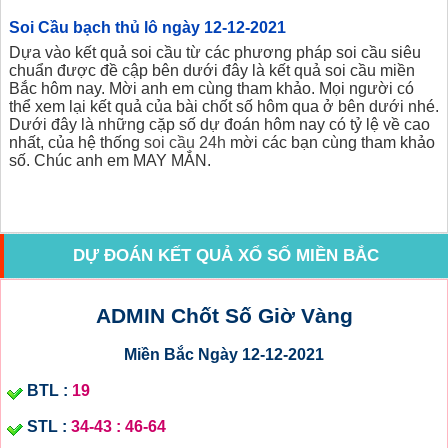
Soi Cầu bạch thủ lô ngày 12-12-2021
Dựa vào kết quả soi cầu từ các phương pháp soi cầu siêu
chuẩn được đề cập bên dưới đây là kết quả soi cầu miền
Bắc hôm nay. Mời anh em cùng tham khảo. Mọi người có
thể xem lại kết quả của bài chốt số hôm qua ở bên dưới nhé.
Dưới đây là những cặp số dự đoán hôm nay có tỷ lệ về cao
nhất, của hệ thống
soi cầu 24h
mời các bạn cùng tham khảo
số. Chúc anh em MAY MẮN.
DỰ ĐOÁN KẾT QUẢ XỔ SỐ MIỀN BẮC
ADMIN Chốt Số Giờ Vàng
Miền Bắc Ngày 12-12-2021
BTL :
19
STL :
34-43 : 46-64