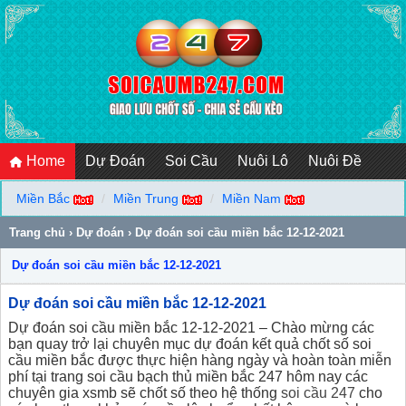
Home
Dự Đoán
Soi Cầu
Nuôi Lô
Nuôi Đề
Miền Bắc
Miền Trung
Miền Nam
Trang chủ
›
Dự đoán
›
Dự đoán soi cầu miền bắc 12-12-2021
Dự đoán soi cầu miền bắc 12-12-2021
Dự đoán soi cầu miền bắc 12-12-2021
Dự đoán soi cầu miền bắc 12-12-2021 – Chào mừng các
bạn quay trở lại chuyên mục dự đoán kết quả chốt số soi
cầu miền bắc được thực hiện hàng ngày và hoàn toàn miễn
phí tại trang soi cầu bạch thủ miền bắc 247 hôm nay các
chuyên gia xsmb sẽ chốt số theo hệ thống
soi cầu 247
cho