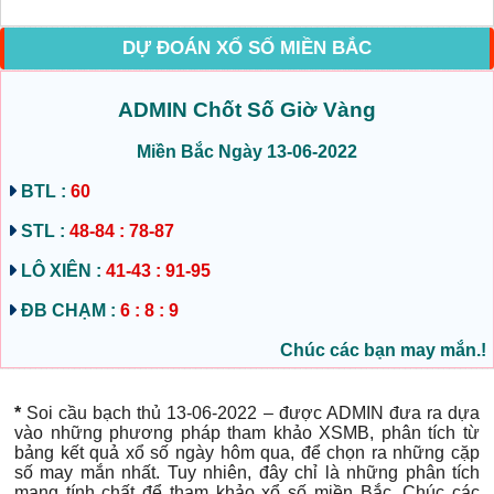
DỰ ĐOÁN XỔ SỐ MIỀN BẮC
ADMIN Chốt Số Giờ Vàng
Miền Bắc Ngày 13-06-2022
BTL :
60
STL :
48-84 : 78-87
LÔ XIÊN :
41-43 : 91-95
ĐB CHẠM :
6 : 8 : 9
Chúc các bạn may mắn.!
*
Soi cầu bạch thủ 13-06-2022 – được ADMIN đưa ra dựa
vào những phương pháp tham khảo XSMB, phân tích từ
bảng kết quả xổ số ngày hôm qua, để chọn ra những cặp
số may mắn nhất. Tuy nhiên, đây chỉ là những phân tích
mang tính chất để tham khảo xổ số miền Bắc. Chúc các