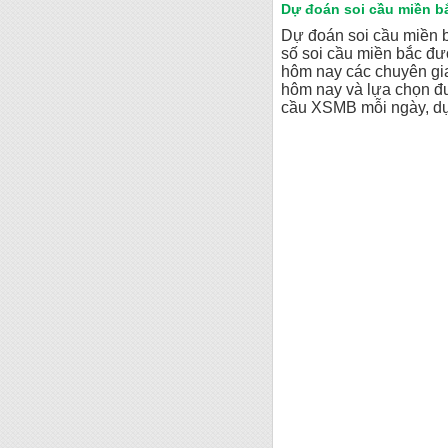
Dự đoán soi cầu miền b
Dự đoán soi cầu miền 
số soi cầu miền bắc đư
hôm nay các chuyên gia
hôm nay và lựa chọn đư
cầu XSMB mỗi ngày, dự