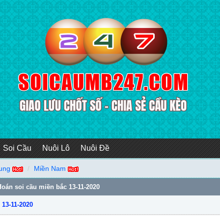
Soi Cầu
Nuôi Lô
Nuôi Đề
ung
Miền Nam
oán soi cầu miền bắc 13-11-2020
 13-11-2020