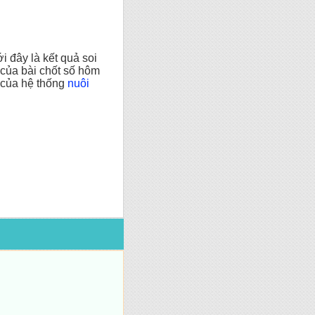
 đây là kết quả soi
của bài chốt số hôm
 của hệ thống
nuôi