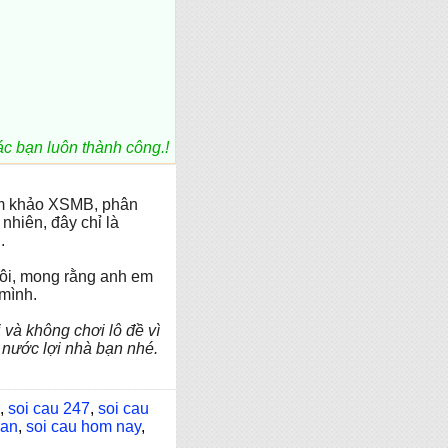
c bạn luôn thành công.!
m khảo XSMB, phân
nhiên, đây chỉ là
.
ôi, mong rằng anh em
 mình.
và không chơi lô đề vì
 nước lợi nhà bạn nhé.
,
soi cau 247
,
soi cau
uan
,
soi cau hom nay
,