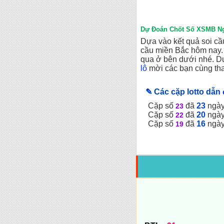
Dự Đoán Chốt Số XSMB Ng
Dựa vào kết quả soi cầ
cầu miền Bắc hôm nay. 
qua ở bên dưới nhé. Dư
lô
mời các bạn cùng th
✎ Các cặp lotto dẫn
Cặp số
đã
23
ngày
23
Cặp số
đã
20
ngày
22
Cặp số
đã
16
ngày
19