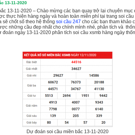
ắc 13-11-2020
bắc 13-11-2020 – Chào mừng các bạn quay trở lại chuyên mục 
ợc thực hiện hàng ngày và hoàn toàn miễn phí tại trang soi cầu
 sẽ chốt số theo hệ thống
soi cầu 247
cho các bạn tham khảo c
ợc những cầu đẹp nhất cho chính mình nhé, phân tích và thốn
 đoán ngày 13-11-2020 phân tích soi cầu xsmb hàng ngày thốn
Dự đoán soi cầu miền bắc 13-11-2020