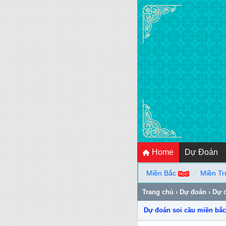
Home
Dự Đoán
Miền Bắc
Miền Tr
Trang chủ
›
Dự đoán
›
Dự đ
Dự đoán soi cầu miền bắc