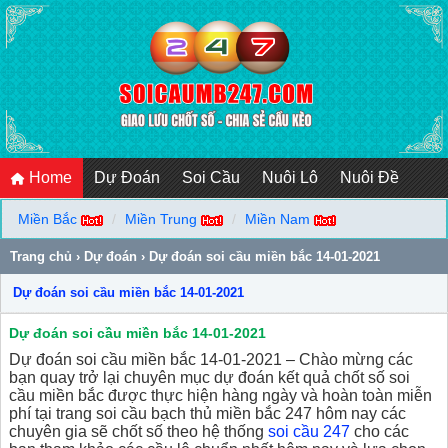
Home
Dự Đoán
Soi Cầu
Nuôi Lô
Nuôi Đề
Miền Bắc
Miền Trung
Miền Nam
Trang chủ
›
Dự đoán
›
Dự đoán soi cầu miền bắc 14-01-2021
Dự đoán soi cầu miền bắc 14-01-2021
Dự đoán soi cầu miền bắc 14-01-2021
Dự đoán soi cầu miền bắc 14-01-2021 – Chào mừng các
bạn quay trở lại chuyên mục dự đoán kết quả chốt số soi
cầu miền bắc được thực hiện hàng ngày và hoàn toàn miễn
phí tại trang soi cầu bạch thủ miền bắc 247 hôm nay các
chuyên gia sẽ chốt số theo hệ thống
soi cầu 247
cho các