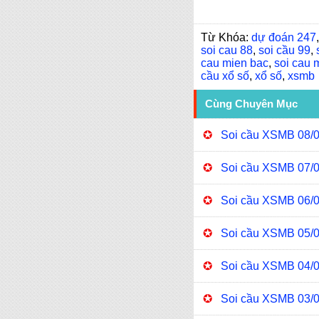
Từ Khóa:
dự đoán 247
soi cau 88
,
soi cầu 99
,
cau mien bac
,
soi cau 
cầu xổ số
,
xổ số
,
xsmb
Cùng Chuyên Mục
✪
Soi cầu XSMB 08/0
✪
Soi cầu XSMB 07/0
✪
Soi cầu XSMB 06/0
✪
Soi cầu XSMB 05/0
✪
Soi cầu XSMB 04/0
✪
Soi cầu XSMB 03/0