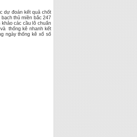
c dự đoán kết quả chốt
u bạch thủ miền bắc 247
 khảo các cầu lô chuẩn
 và thống kê nhanh kết
g ngày thống kê xổ số