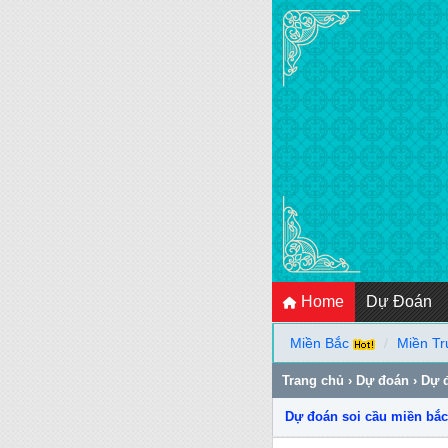
Home
Dự Đoán
Miền Bắc
Miền Tr
Trang chủ
›
Dự đoán
›
Dự đ
Dự đoán soi cầu miền bắc