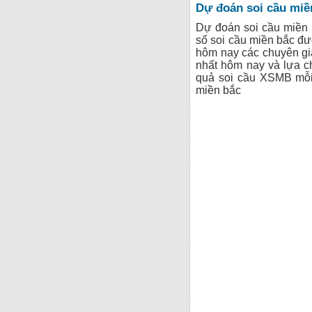
Dự đoán soi cầu miề
Dự đoán soi cầu miền 
số soi cầu miền bắc đư
hôm nay các chuyên gi
nhất hôm nay và lựa c
quả soi cầu XSMB mỗi
miền bắc