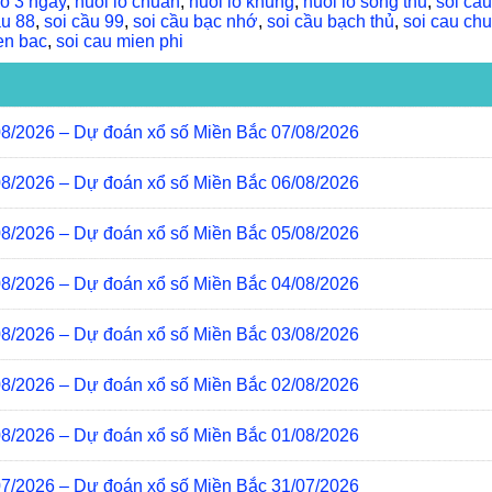
lô 3 ngày
,
nuôi lô chuân
,
nuôi lô khung
,
nuôi lô song thủ
,
soi cau
au 88
,
soi cầu 99
,
soi cầu bạc nhớ
,
soi cầu bạch thủ
,
soi cau ch
en bac
,
soi cau mien phi
8/2026 – Dự đoán xổ số Miền Bắc 07/08/2026
8/2026 – Dự đoán xổ số Miền Bắc 06/08/2026
8/2026 – Dự đoán xổ số Miền Bắc 05/08/2026
8/2026 – Dự đoán xổ số Miền Bắc 04/08/2026
8/2026 – Dự đoán xổ số Miền Bắc 03/08/2026
8/2026 – Dự đoán xổ số Miền Bắc 02/08/2026
8/2026 – Dự đoán xổ số Miền Bắc 01/08/2026
7/2026 – Dự đoán xổ số Miền Bắc 31/07/2026