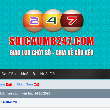
Soi Cầu
Nuôi Lô
Nuôi Đề
ung
Miền Nam
oán soi cầu miền bắc 14-10-2020
 14-10-2020