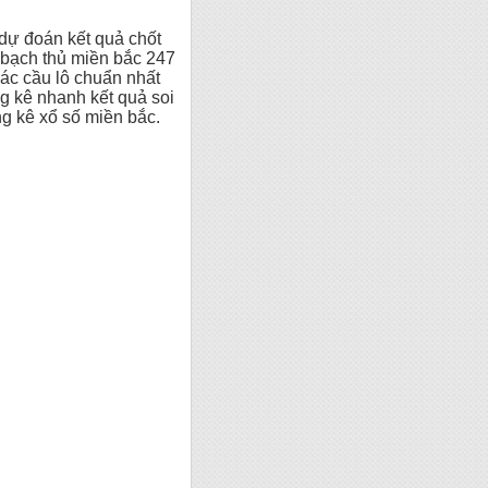
dự đoán kết quả chốt
 bạch thủ miền bắc 247
ác cầu lô chuẩn nhất
g kê nhanh kết quả soi
g kê xổ số miền bắc.