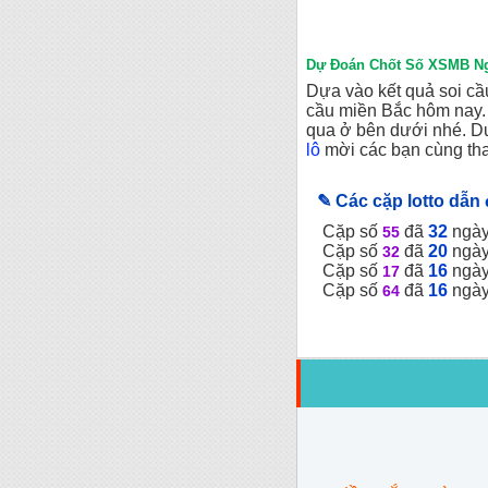
Dự Đoán Chốt Số XSMB Ng
Dựa vào kết quả soi cầ
cầu miền Bắc hôm nay. 
qua ở bên dưới nhé. Dư
lô
mời các bạn cùng th
✎ Các cặp lotto dẫn
Cặp số
đã
32
ngày
55
Cặp số
đã
20
ngày
32
Cặp số
đã
16
ngày
17
Cặp số
đã
16
ngày
64