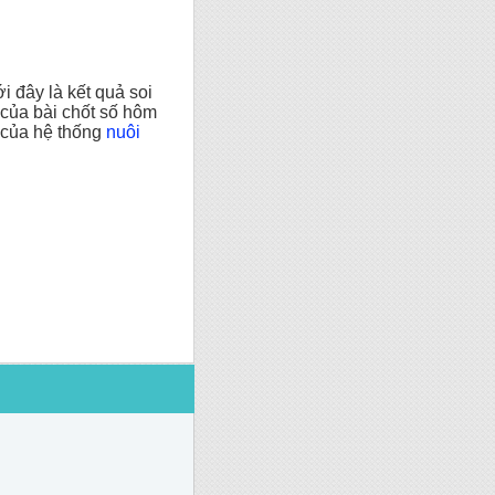
 đây là kết quả soi
của bài chốt số hôm
 của hệ thống
nuôi