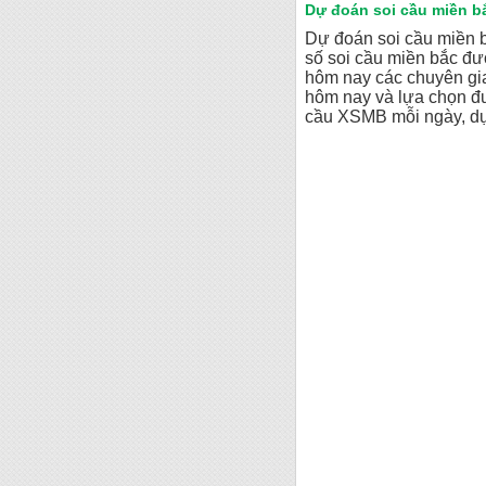
Dự đoán soi cầu miền b
Dự đoán soi cầu miền 
số soi cầu miền bắc đư
hôm nay các chuyên gia
hôm nay và lựa chọn đư
cầu XSMB mỗi ngày, dự