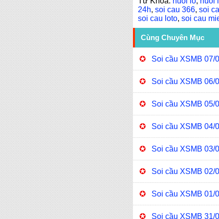
Từ Khóa:
nuôi lô
,
nuôi 
24h
,
soi cau 366
,
soi c
soi cau loto
,
soi cau mi
Cùng Chuyên Mục
✪
Soi cầu XSMB 07/0
✪
Soi cầu XSMB 06/0
✪
Soi cầu XSMB 05/0
✪
Soi cầu XSMB 04/0
✪
Soi cầu XSMB 03/0
✪
Soi cầu XSMB 02/0
✪
Soi cầu XSMB 01/0
✪
Soi cầu XSMB 31/0