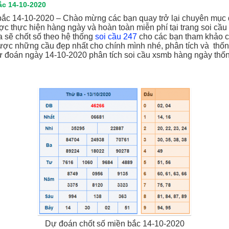
ắc 14-10-2020
bắc 14-10-2020 – Chào mừng các bạn quay trở lại chuyên mục 
ợc thực hiện hàng ngày và hoàn toàn miễn phí tại trang soi cầu
 sẽ chốt số theo hệ thống
soi cầu 247
cho các bạn tham khảo c
ợc những cầu đẹp nhất cho chính mình nhé, phân tích và thốn
 đoán ngày 14-10-2020 phân tích soi cầu xsmb hàng ngày thốn
Dự đoán chốt số miền bắc 14-10-2020