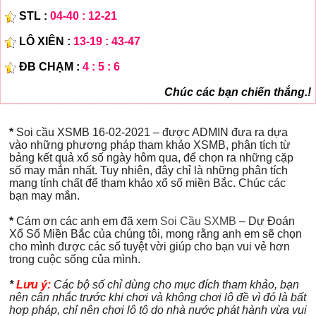
STL :
04-40 : 12-21
LÔ XIÊN :
13-19 : 43-47
ĐB CHẠM :
4 : 5 : 6
Chúc các bạn chiến thắng.!
*
Soi cầu XSMB 16-02-2021 – được ADMIN đưa ra dựa
vào những phương pháp tham khảo XSMB, phân tích từ
bảng kết quả xổ số ngày hôm qua, để chọn ra những cặp
số may mắn nhất. Tuy nhiên, đây chỉ là những phân tích
mang tính chất để tham khảo xổ số miền Bắc. Chúc các
bạn may mắn.
*
Cám ơn các anh em đã xem
Soi Cầu SXMB
– Dự Đoán
Xổ Số Miền Bắc của chúng tôi, mong rằng anh em sẽ chọn
cho mình được các số tuyệt vời giúp cho bạn vui vẻ hơn
trong cuộc sống của mình.
*
Lưu ý:
Các bộ số chỉ dùng cho mục đích tham khảo, bạn
nên cân nhắc trước khi chơi và không chơi lô đề vì đó là bất
hợp pháp, chỉ nên chơi lô tô do nhà nước phát hành vừa vui