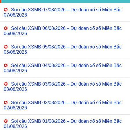
✪
Soi cầu XSMB 07/08/2026 – Dự đoán xổ số Miền Bắc
07/08/2026
✪
Soi cầu XSMB 06/08/2026 – Dự đoán xổ số Miền Bắc
06/08/2026
✪
Soi cầu XSMB 05/08/2026 – Dự đoán xổ số Miền Bắc
05/08/2026
✪
Soi cầu XSMB 04/08/2026 – Dự đoán xổ số Miền Bắc
04/08/2026
✪
Soi cầu XSMB 03/08/2026 – Dự đoán xổ số Miền Bắc
03/08/2026
✪
Soi cầu XSMB 02/08/2026 – Dự đoán xổ số Miền Bắc
02/08/2026
✪
Soi cầu XSMB 01/08/2026 – Dự đoán xổ số Miền Bắc
01/08/2026