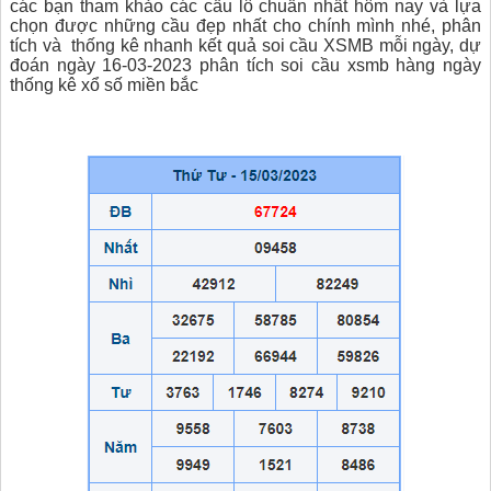
các bạn tham khảo các cầu lô chuẩn nhất hôm nay và lựa
chọn được những cầu đẹp nhất cho chính mình nhé, phân
tích và thống kê nhanh kết quả soi cầu XSMB mỗi ngày, dự
đoán ngày 16-03-2023 phân tích soi cầu xsmb hàng ngày
thống kê xổ số miền bắc