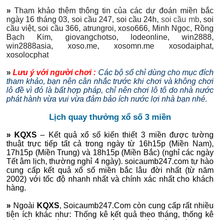
»
Tham khảo thêm thông tin của các dự đoán miền bắc
ngày 16 tháng 03, soi cầu 247, soi cầu 24h,
soi cầu mb
, soi
cầu việt, soi cầu 366, atrungroi, xoso666, Minh Ngọc, Rồng
Bạch Kim, giovangchotso, lodeonline, win2888,
win2888asia, xoso.me, xosomn.me xosodaiphat,
xosolocphat
»
Lưu ý với người chơi :
Các bộ số chỉ dùng cho mục đích
tham khảo, bạn nên cân nhắc trước khi chơi và không chơi
lô đề vì đó là bất hợp pháp, chỉ nên chơi lô tô do nhà nước
phát hành vừa vui vừa đảm bảo ích nước lợi nhà bạn nhé.
Lịch quay thưởng xổ số 3 miền
»
KQXS
– Kết quả xổ số kiến thiết 3 miền được tường
thuật trực tiếp tất cả trong ngày từ 16h15p (Miền Nam),
17h15p (Miền Trung) và 18h15p (Miền Bắc) (nghỉ các ngày
Tết âm lịch, thường nghỉ 4 ngày). soicaumb247.com tự hào
cung cấp kết quả xổ số miền bắc lâu đời nhất (từ năm
2002) với tốc độ nhanh nhất và chính xác nhất cho khách
hàng.
»
Ngoài
KQXS
, Soicaumb247.Com còn cung cấp rất nhiều
tiện ích khác như: Thống kê kết quả theo tháng, thống kê