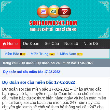
Home
Dự Đoán
Soi Cầu
Nuôi Lô
Nuôi Đề
Miền Bắc
Miền Trung
Miền Nam
Trang chủ
›
Dự đoán
›
Dự đoán soi cầu miền bắc 17-02-2022
Dự đoán soi cầu miền bắc 17-02-2022
Dự đoán soi cầu miền bắc 17-02-2022
Dự đoán soi cầu miền bắc 17-02-2022 – Chào mừng các
bạn quay trở lại chuyên mục dự đoán kết quả chốt số soi
cầu miền bắc được thực hiện hàng ngày và hoàn toàn miễn
phí tại trang soi cầu bạch thủ miền bắc 247 hôm nay các
chuyên gia xsmb sẽ chốt số theo hệ thống
soi cầu 247
cho