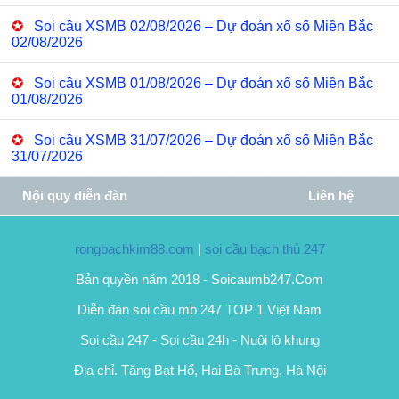
✪
Soi cầu XSMB 02/08/2026 – Dự đoán xổ số Miền Bắc
02/08/2026
✪
Soi cầu XSMB 01/08/2026 – Dự đoán xổ số Miền Bắc
01/08/2026
✪
Soi cầu XSMB 31/07/2026 – Dự đoán xổ số Miền Bắc
31/07/2026
Nội quy diễn đàn
Liên hệ
rongbachkim88.com
|
soi cầu bạch thủ 247
Bản quyền năm 2018 - Soicaumb247.Com
Diễn đàn soi cầu mb 247 TOP 1 Việt Nam
Soi cầu 247
-
Soi cầu 24h
-
Nuôi lô khung
Địa chỉ. Tăng Bạt Hổ, Hai Bà Trưng, Hà Nội