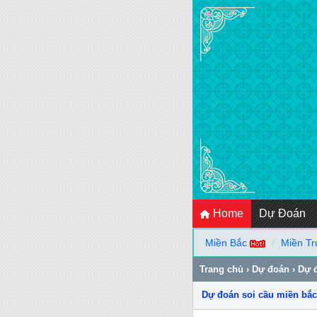
Home
Dự Đoán
Miền Bắc
Miền Tr
Trang chủ
›
Dự đoán
›
Dự đ
Dự đoán soi cầu miền bắc