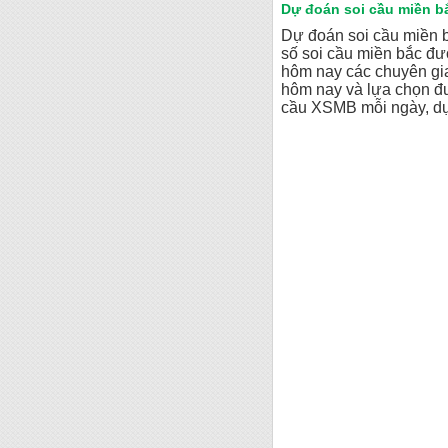
Dự đoán soi cầu miền b
Dự đoán soi cầu miền 
số soi cầu miền bắc đư
hôm nay các chuyên gia
hôm nay và lựa chọn đư
cầu XSMB mỗi ngày, dự