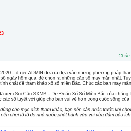
23
Chúc 
-2020 – được ADMIN đưa ra dựa vào những phương pháp tha
ổ số ngày hôm qua, để chọn ra những cặp số may mắn nhất. Tuy 
tính chất để tham khảo xổ số miền Bắc. Chúc các bạn may mắn
đã xem
Soi Cầu SXMB
– Dự Đoán Xổ Số Miền Bắc của chúng t
các số tuyệt vời giúp cho bạn vui vẻ hơn trong cuộc sống của
 dùng cho mục đích tham khảo, bạn nên cân nhắc trước khi chơi 
ỉ nên chơi lô tô do nhà nước phát hành vừa vui vừa đảm bảo ích