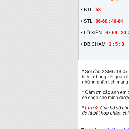
‣ BTL :
53
‣ STL :
06-60 : 46-64
‣ LÔ XIÊN :
67-69 : 20-
‣ ĐB CHẠM :
3 : 5 : 8
*
Soi cầu XSMB 18-07
tích từ bảng kết quả x
những phân tích mang 
*
Cám ơn các anh em 
sẽ chọn cho mình được 
*
Lưu ý:
Các bộ số chỉ
đó là bất hợp pháp, ch