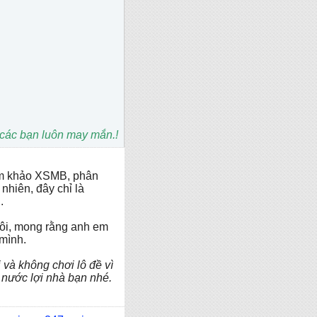
các bạn luôn may mắn.!
m khảo XSMB, phân
nhiên, đây chỉ là
.
ôi, mong rằng anh em
 mình.
và không chơi lô đề vì
 nước lợi nhà bạn nhé.