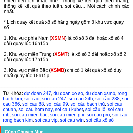
nhiều tiện ích khác như: Thống kê kết quả theo tháng,
thống kê kết quả theo tuần, soi cầu… Một cách chính xác
nhất.
* Lịch quay kết quả xổ số hàng ngày gồm 3 khu vực quay
số
1. Khu vực phía Nam (
XSMN
) là xổ số 3 đài hoặc xổ số 4
đài) quay lúc 16h15p
2. Khu vực miền Trung (
XSMT
) là xổ số 3 đài hoặc xổ số 2
đài) quay lúc 17h15p
3. Khu vực miền Bắc (
XSMB
) chỉ có 1 kết quả xổ số duy
nhất quay lúc 18h15p
Từ Khóa:
dự đoán 247
,
du doan xo so
,
du doan xsmb
,
rong
bach kim
,
soi cau
,
soi cau 247
,
soi cau 24h
,
soi cầu 288
,
soi
cau 366
,
soi cau 88
,
soi cầu 99
,
soi cầu bạch thủ
,
soi cau
chuan
,
soi cau hom nay
,
soi cau kubet
,
soi cầu lô
,
soi cau
mb
,
soi cau mien bac
,
soi cau mien phi
,
soi cau pro
,
soi cau
rong bach kim
,
soi cau vip
,
soi cau win
,
soi cầu xổ số
Cùng Chuyên Mục