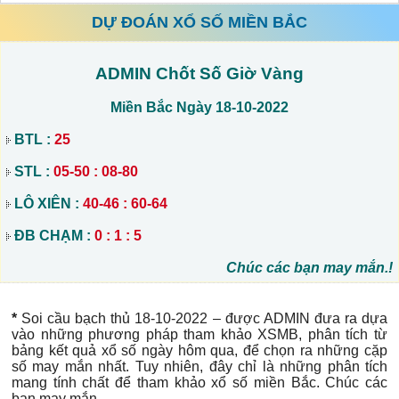
DỰ ĐOÁN XỔ SỐ MIỀN BẮC
ADMIN Chốt Số Giờ Vàng
Miền Bắc Ngày 18-10-2022
BTL :
25
STL :
05-50 : 08-80
LÔ XIÊN :
40-46 : 60-64
ĐB CHẠM :
0 : 1 : 5
Chúc các bạn may mắn.!
*
Soi cầu bạch thủ 18-10-2022 – được ADMIN đưa ra dựa
vào những phương pháp tham khảo XSMB, phân tích từ
bảng kết quả xổ số ngày hôm qua, để chọn ra những cặp
số may mắn nhất. Tuy nhiên, đây chỉ là những phân tích
mang tính chất để tham khảo xổ số miền Bắc. Chúc các
bạn may mắn.