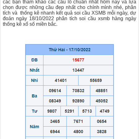
các bạn tham khảo các cầu lô chuẩn nhất hôm nay và lựa
chọn được những cầu đẹp nhất cho chính mình nhé, phân
tích và thống kê nhanh kết quả soi cầu XSMB mỗi ngày, dự
đoán ngày 18/10/2022 phân tích soi cầu xsmb hàng ngày
thống kê xổ số miền bắc.