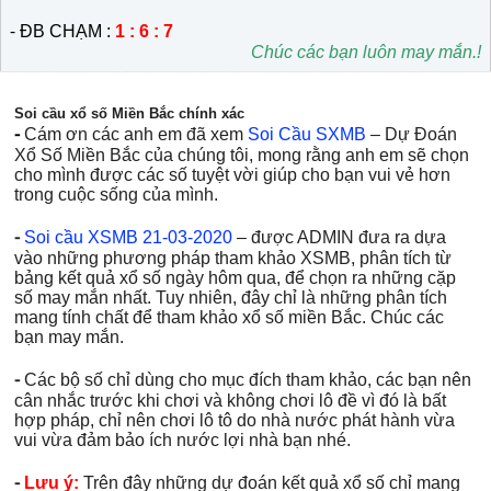
⁃ ĐB CHẠM :
1 : 6 : 7
Chúc các bạn luôn may mắn.!
Soi cầu xổ số Miền Bắc chính xác
⁃
Cám ơn các anh em đã xem
Soi Cầu SXMB
– Dự Đoán
Xổ Số Miền Bắc của chúng tôi, mong rằng anh em sẽ chọn
cho mình được các số tuyệt vời giúp cho bạn vui vẻ hơn
trong cuộc sống của mình.
⁃
Soi cầu XSMB 21-03-2020
– được ADMIN đưa ra dựa
vào những phương pháp tham khảo XSMB, phân tích từ
bảng kết quả xổ số ngày hôm qua, để chọn ra những cặp
số may mắn nhất. Tuy nhiên, đây chỉ là những phân tích
mang tính chất để tham khảo xổ số miền Bắc. Chúc các
bạn may mắn.
⁃
Các bộ số chỉ dùng cho mục đích tham khảo, các bạn nên
cân nhắc trước khi chơi và không chơi lô đề vì đó là bất
hợp pháp, chỉ nên chơi lô tô do nhà nước phát hành vừa
vui vừa đảm bảo ích nước lợi nhà bạn nhé.
⁃
Lưu ý:
Trên đây những dự đoán kết quả xổ số chỉ mang