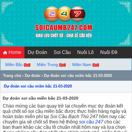
Home
Dự Đoán
Soi Cầu
Nuôi Lô
Nuôi Đề
Miền Bắc
Miền Trung
Miền Nam
Trang chủ
›
Dự đoán
›
Dự đoán soi cầu miền bắc 21-03-2020
Dự đoán soi cầu miền bắc 21-03-2020
Dự đoán soi cầu miền bắc 21-03-2020
Chào mừng các bạn quay trở lại chuyên mục dự đoán kết
quả chốt số soi cầu miền bắc được thực hiện hàng ngày và
hoàn toàn miễn phí tại
Soi Cầu Bạch Thủ 247
hôm nay các
chuyên gia sẽ chốt số theo hệ thống
soi cầu 247
cho các
bạn tham khảo các cầu lô chuẩn nhất hôm nay và lựa chọn