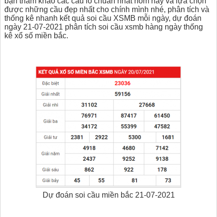
bạn tham khảo các cầu lô chuẩn nhất hôm nay và lựa chọn
được những cầu đẹp nhất cho chính mình nhé, phân tích và
thống kê nhanh kết quả soi cầu XSMB mỗi ngày, dự đoán
ngày 21-07-2021 phân tích soi cầu xsmb hàng ngày thống
kê xổ số miền bắc.
Dự đoán soi cầu miền bắc 21-07-2021