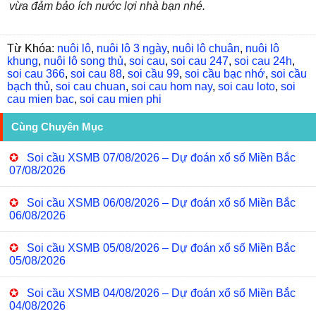
vừa đảm bảo ích nước lợi nhà bạn nhé.
Từ Khóa:
nuôi lô
,
nuôi lô 3 ngày
,
nuôi lô chuân
,
nuôi lô
khung
,
nuôi lô song thủ
,
soi cau
,
soi cau 247
,
soi cau 24h
,
soi cau 366
,
soi cau 88
,
soi cầu 99
,
soi cầu bạc nhớ
,
soi cầu
bạch thủ
,
soi cau chuan
,
soi cau hom nay
,
soi cau loto
,
soi
cau mien bac
,
soi cau mien phi
Cùng Chuyên Mục
✪
Soi cầu XSMB 07/08/2026 – Dự đoán xổ số Miền Bắc
07/08/2026
✪
Soi cầu XSMB 06/08/2026 – Dự đoán xổ số Miền Bắc
06/08/2026
✪
Soi cầu XSMB 05/08/2026 – Dự đoán xổ số Miền Bắc
05/08/2026
✪
Soi cầu XSMB 04/08/2026 – Dự đoán xổ số Miền Bắc
04/08/2026