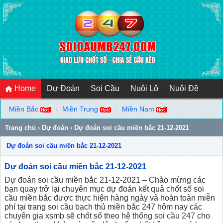
Home
Dự Đoán
Soi Cầu
Nuôi Lô
Nuôi Đề
Miền Bắc
Miền Trung
Miền Nam
Trang chủ
›
Dự đoán
›
Dự đoán soi cầu miền bắc 21-12-2021
Dự đoán soi cầu miền bắc 21-12-2021
Dự đoán soi cầu miền bắc 21-12-2021
Dự đoán soi cầu miền bắc 21-12-2021 – Chào mừng các
bạn quay trở lại chuyên mục dự đoán kết quả chốt số soi
cầu miền bắc được thực hiện hàng ngày và hoàn toàn miễn
phí tại trang soi cầu bạch thủ miền bắc 247 hôm nay các
chuyên gia xsmb sẽ chốt số theo hệ thống
soi cầu 247
cho