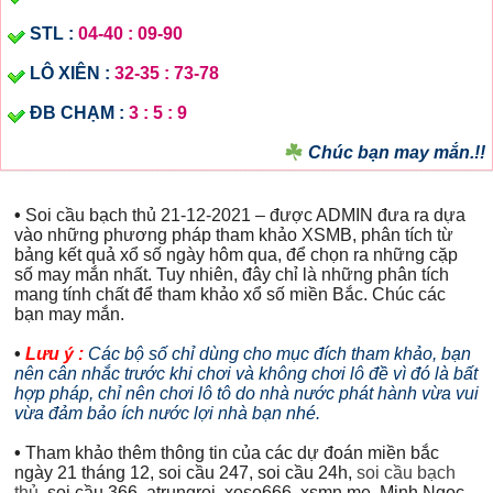
STL :
04-40 : 09-90
LÔ XIÊN :
32-35 : 73-78
ĐB CHẠM :
3 : 5 : 9
Chúc bạn may mắn.!!
•
Soi cầu bạch thủ 21-12-2021 – được ADMIN đưa ra dựa
vào những phương pháp tham khảo XSMB, phân tích từ
bảng kết quả xổ số ngày hôm qua, để chọn ra những cặp
số may mắn nhất. Tuy nhiên, đây chỉ là những phân tích
mang tính chất để tham khảo xổ số miền Bắc. Chúc các
bạn may mắn.
•
Lưu ý :
Các bộ số chỉ dùng cho mục đích tham khảo, bạn
nên cân nhắc trước khi chơi và không chơi lô đề vì đó là bất
hợp pháp, chỉ nên chơi lô tô do nhà nước phát hành vừa vui
vừa đảm bảo ích nước lợi nhà bạn nhé.
•
Tham khảo thêm thông tin của các dự đoán miền bắc
ngày 21 tháng 12, soi cầu 247, soi cầu 24h,
soi cầu bạch
thủ
, soi cầu 366, atrungroi, xoso666, xsmn.me, Minh Ngọc,