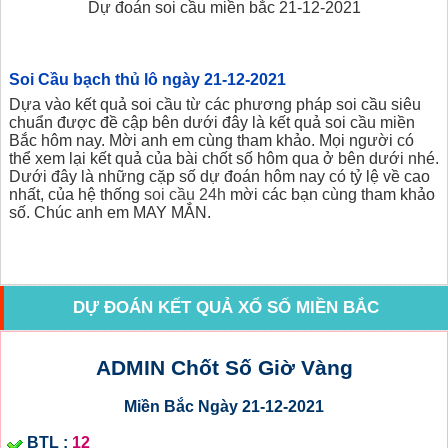
Dự đoán soi cầu miền bắc 21-12-2021
Soi Cầu bạch thủ lô ngày 21-12-2021
Dựa vào kết quả soi cầu từ các phương pháp soi cầu siêu
chuẩn được đề cập bên dưới đây là kết quả soi cầu miền
Bắc hôm nay. Mời anh em cùng tham khảo. Mọi người có
thể xem lại kết quả của bài chốt số hôm qua ở bên dưới nhé.
Dưới đây là những cặp số dự đoán hôm nay có tỷ lệ về cao
nhất, của hệ thống
soi cầu 24h
mời các bạn cùng tham khảo
số. Chúc anh em MAY MẮN.
DỰ ĐOÁN KẾT QUẢ XỔ SỐ MIỀN BẮC
ADMIN Chốt Số Giờ Vàng
Miền Bắc Ngày 21-12-2021
BTL :
12