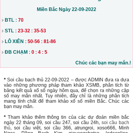
Miền Bắc Ngày 22-09-2022
BTL :
70
STL :
23-32 : 35-53
LÔ XIÊN :
50-56 : 81-86
ĐB CHẠM :
0 : 4 : 5
Chúc các bạn may mắn.!
*
Soi cầu bạch thủ 22-09-2022 – được ADMIN đưa ra dựa
vào những phương pháp tham khảo XSMB, phân tích từ
bảng kết quả xổ số ngày hôm qua, để chọn ra những cặp
số may mắn nhất. Tuy nhiên, đây chỉ là những phân tích
mang tính chất để tham khảo xổ số miền Bắc. Chúc các
bạn may mắn.
*
Tham khảo thêm thông tin của các dự đoán miền bắc
ngày 22 tháng 09, soi cầu 247, soi cầu 24h,
soi cầu bạch
thủ
, soi cầu việt, soi cầu 366, atrungroi, xoso666, Minh