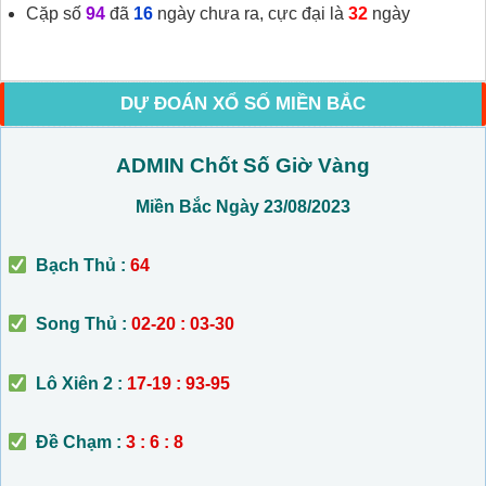
Cặp số
94
đã
16
ngày chưa ra, cực đại là
32
ngày
DỰ ĐOÁN XỔ SỐ MIỀN BẮC
ADMIN Chốt Số Giờ Vàng
Miền Bắc Ngày 23/08/2023
Bạch Thủ :
64
Song Thủ :
02-20 : 03-30
Lô Xiên 2 :
17-19 : 93-95
Đề Chạm :
3 : 6 : 8