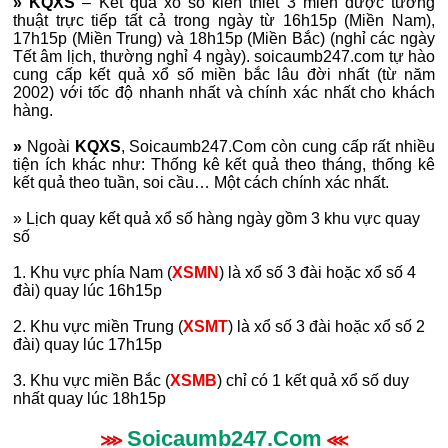
»
KQXS
– Kết quả xổ số kiến thiết 3 miền được tường
thuật trực tiếp tất cả trong ngày từ 16h15p (Miền Nam),
17h15p (Miền Trung) và 18h15p (Miền Bắc) (nghỉ các ngày
Tết âm lịch, thường nghỉ 4 ngày). soicaumb247.com tự hào
cung cấp kết quả xổ số miền bắc lâu đời nhất (từ năm
2002) với tốc độ nhanh nhất và chính xác nhất cho khách
hàng.
»
Ngoài
KQXS
, Soicaumb247.Com còn cung cấp rất nhiều
tiện ích khác như: Thống kê kết quả theo tháng, thống kê
kết quả theo tuần, soi cầu… Một cách chính xác nhất.
» Lịch quay kết quả xổ số hàng ngày gồm 3 khu vực quay
số
1. Khu vực phía Nam (
XSMN
) là xổ số 3 đài hoặc xổ số 4
đài) quay lúc 16h15p
2. Khu vực miền Trung (
XSMT
) là xổ số 3 đài hoặc xổ số 2
đài) quay lúc 17h15p
3. Khu vực miền Bắc (
XSMB
) chỉ có 1 kết quả xổ số duy
nhất quay lúc 18h15p
Soicaumb247.Com
⋙
⋘