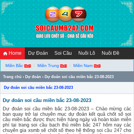
Home
Dự Đoán
Soi Cầu
Nuôi Lô
Nuôi Đề
Miền Bắc
Miền Trung
Miền Nam
Trang chủ
›
Dự đoán
›
Dự đoán soi cầu miền bắc 23-08-2023
Dự đoán soi cầu miền bắc 23-08-2023
Dự đoán soi cầu miền bắc 23-08-2023
Dự đoán soi cầu miền bắc 23-08-2023 – Chào mừng các
bạn quay trở lại chuyên mục dự đoán kết quả chốt số soi
cầu miền bắc được thực hiện hàng ngày và hoàn toàn miễn
phí tại trang soi cầu bạch thủ miền bắc 247 hôm nay các
chuyên gia xsmb sẽ chốt số theo hệ thống
soi cầu 247
cho