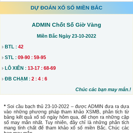
DỰ ĐOÁN XỔ SỐ MIỀN BẮC
ADMIN Chốt Số Giờ Vàng
Miền Bắc Ngày 23-10-2022
BTL :
42
STL :
09-90 : 59-95
LÔ XIÊN :
13-17 : 68-69
ĐB CHẠM :
2 : 4 : 6
Chúc các bạn may mắn.!
*
Soi cầu bạch thủ 23-10-2022 – được ADMIN đưa ra dựa
vào những phương pháp tham khảo XSMB, phân tích từ
bảng kết quả xổ số ngày hôm qua, để chọn ra những cặp
số may mắn nhất. Tuy nhiên, đây chỉ là những phân tích
mang tính chất để tham khảo xổ số miền Bắc. Chúc các