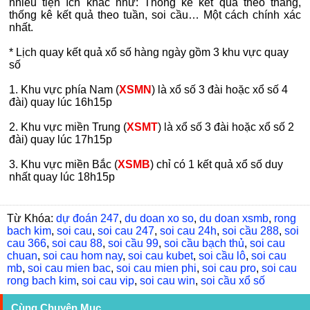
nhiều tiện ích khác như: Thống kê kết quả theo tháng,
thống kê kết quả theo tuần, soi cầu… Một cách chính xác
nhất.
* Lịch quay kết quả xổ số hàng ngày gồm 3 khu vực quay
số
1. Khu vực phía Nam (
XSMN
) là xổ số 3 đài hoặc xổ số 4
đài) quay lúc 16h15p
2. Khu vực miền Trung (
XSMT
) là xổ số 3 đài hoặc xổ số 2
đài) quay lúc 17h15p
3. Khu vực miền Bắc (
XSMB
) chỉ có 1 kết quả xổ số duy
nhất quay lúc 18h15p
Từ Khóa:
dự đoán 247
,
du doan xo so
,
du doan xsmb
,
rong
bach kim
,
soi cau
,
soi cau 247
,
soi cau 24h
,
soi cầu 288
,
soi
cau 366
,
soi cau 88
,
soi cầu 99
,
soi cầu bạch thủ
,
soi cau
chuan
,
soi cau hom nay
,
soi cau kubet
,
soi cầu lô
,
soi cau
mb
,
soi cau mien bac
,
soi cau mien phi
,
soi cau pro
,
soi cau
rong bach kim
,
soi cau vip
,
soi cau win
,
soi cầu xổ số
Cùng Chuyên Mục