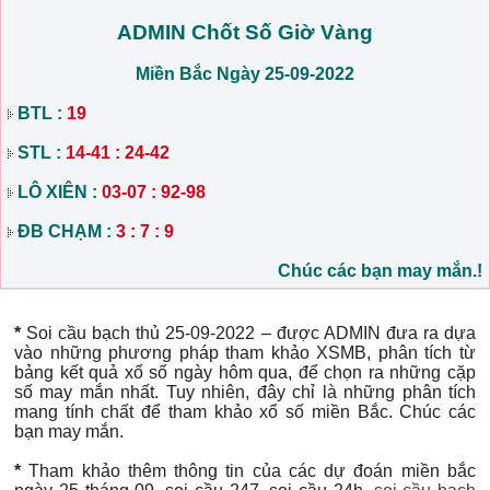
ADMIN Chốt Số Giờ Vàng
Miền Bắc Ngày 25-09-2022
BTL :
19
STL :
14-41 : 24-42
LÔ XIÊN :
03-07 : 92-98
ĐB CHẠM :
3 : 7 : 9
Chúc các bạn may mắn.!
*
Soi cầu bạch thủ 25-09-2022 – được ADMIN đưa ra dựa
vào những phương pháp tham khảo XSMB, phân tích từ
bảng kết quả xổ số ngày hôm qua, để chọn ra những cặp
số may mắn nhất. Tuy nhiên, đây chỉ là những phân tích
mang tính chất để tham khảo xổ số miền Bắc. Chúc các
bạn may mắn.
*
Tham khảo thêm thông tin của các dự đoán miền bắc