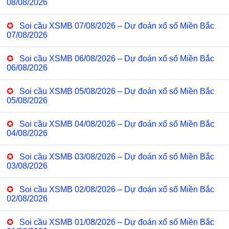
08/08/2026
✪
Soi cầu XSMB 07/08/2026 – Dự đoán xổ số Miền Bắc
07/08/2026
✪
Soi cầu XSMB 06/08/2026 – Dự đoán xổ số Miền Bắc
06/08/2026
✪
Soi cầu XSMB 05/08/2026 – Dự đoán xổ số Miền Bắc
05/08/2026
✪
Soi cầu XSMB 04/08/2026 – Dự đoán xổ số Miền Bắc
04/08/2026
✪
Soi cầu XSMB 03/08/2026 – Dự đoán xổ số Miền Bắc
03/08/2026
✪
Soi cầu XSMB 02/08/2026 – Dự đoán xổ số Miền Bắc
02/08/2026
✪
Soi cầu XSMB 01/08/2026 – Dự đoán xổ số Miền Bắc