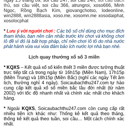
ngày 25 tháng 09, soi cầu 247, soi cầu 24h,
soi cầu bạch
thủ
, soi cầu việt, soi cầu 366, atrungroi, xoso666, Minh
Ngọc, Rồng Bạch Kim, giovangchotso, lodeonline,
win2888, win2888asia, xoso.me, xosomn.me xosodaiphat,
xosolocphat
*
Lưu ý với người chơi :
Các bộ số chỉ dùng cho mục đích
tham khảo, bạn nên cân nhắc trước khi chơi và không chơi
lô đề vì đó là bất hợp pháp, chỉ nên chơi lô tô do nhà nước
phát hành vừa vui vừa đảm bảo ích nước lợi nhà bạn nhé.
Lịch quay thưởng xổ số 3 miền
*
KQXS
– Kết quả xổ số kiến thiết 3 miền được tường thuật
trực tiếp tất cả trong ngày từ 16h15p (Miền Nam), 17h15p
(Miền Trung) và 18h15p (Miền Bắc) (nghỉ các ngày Tết âm
lịch, thường nghỉ 4 ngày). Soicaubachthu247.com tự hào
cung cấp kết quả xổ số miền bắc lâu đời nhất (từ năm
2002) với tốc độ nhanh nhất và chính xác nhất cho khách
hàng.
*
Ngoài
KQXS
, Soicaubachthu247.com còn cung cấp rất
nhiều tiện ích khác như: Thống kê kết quả theo tháng,
thống kê kết quả theo tuần, soi cầu… Một cách chính xác
nhất.