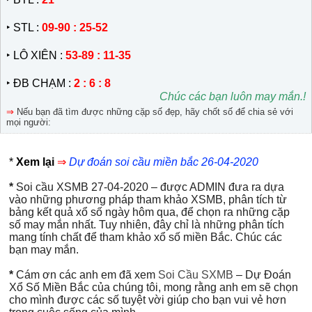
‣ STL :
09-90 : 25-52
‣ LÔ XIÊN :
53-89 : 11-35
‣ ĐB CHẠM :
2 : 6 : 8
Chúc các bạn luôn may mắn.!
⇒
Nếu bạn đã tìm được những cặp số đẹp, hãy chốt số để chia sẻ với
mọi người:
*
Xem lại
⇒
Dự đoán soi cầu miền bắc 26-04-2020
*
Soi cầu XSMB 27-04-2020 – được ADMIN đưa ra dựa
vào những phương pháp tham khảo XSMB, phân tích từ
bảng kết quả xổ số ngày hôm qua, để chọn ra những cặp
số may mắn nhất. Tuy nhiên, đây chỉ là những phân tích
mang tính chất để tham khảo xổ số miền Bắc. Chúc các
bạn may mắn.
*
Cám ơn các anh em đã xem
Soi Cầu SXMB
– Dự Đoán
Xổ Số Miền Bắc của chúng tôi, mong rằng anh em sẽ chọn
cho mình được các số tuyệt vời giúp cho bạn vui vẻ hơn