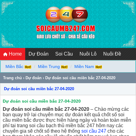
Home
Dự Đoán
Soi Cầu
Nuôi Lô
Nuôi Đề
Miền Bắc
Miền Trung
Miền Nam
Trang chủ
›
Dự đoán
›
Dự đoán soi cầu miền bắc 27-04-2020
Dự đoán soi cầu miền bắc 27-04-2020
Dự đoán soi cầu miền bắc 27-04-2020
Dự đoán soi cầu miền bắc 27-04-2020
– Chào mừng các
bạn quay trở lại chuyên mục dự đoán kết quả chốt số soi
cầu miền bắc được thực hiện hàng ngày và hoàn toàn miễn
phí tại trang soi cầu bạch thủ miền bắc 247 hôm nay các
chuyên gia sẽ chốt số theo hệ thống
soi cầu 247
cho các