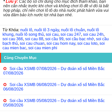
*
Lưu ý:
Các bộ số chỉ dùng cho mục đích tham khảo, bạn
nên cân nhắc trước khi chơi và không chơi lô đề vì đó là bất
hợp pháp, chỉ nên chơi lô tô do nhà nước phát hành vừa vui
vừa đảm bảo ích nước lợi nhà bạn nhé.
Từ Khóa:
nuôi lô
,
nuôi lô 3 ngày
,
nuôi lô chuân
,
nuôi lô
khung
,
nuôi lô song thủ
,
soi cau
,
soi cau 247
,
soi cau 24h
,
soi cau 366
,
soi cau 88
,
soi cầu 99
,
soi cầu bạc nhớ
,
soi cầu
bạch thủ
,
soi cau chuan
,
soi cau hom nay
,
soi cau loto
,
soi
cau mien bac
,
soi cau mien phi
Cùng Chuyên Mục
✪
Soi cầu XSMB 07/08/2026 – Dự đoán xổ số Miền Bắc
07/08/2026
✪
Soi cầu XSMB 06/08/2026 – Dự đoán xổ số Miền Bắc
06/08/2026
✪
Soi cầu XSMB 05/08/2026 – Dự đoán xổ số Miền Bắc
05/08/2026