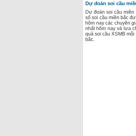
Dự đoán soi cầu miề
Dự đoán soi cầu miền 
số soi cầu miền bắc đư
hôm nay các chuyên gi
nhất hôm nay và lựa c
quả soi cầu XSMB mỗi 
bắc.