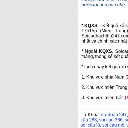
nước lợi nhà bạn nhé.
*
KQXS
– Kết quả xổ s
17h15p (Miền Trung
Soicaubachthu247.com 
nhất và chính xác nhất
*
Ngoài
KQXS
, Soica
tháng, thống kê kết qu
* Lịch quay kết quả x
1. Khu vực phía Nam (
2. Khu vực miền Trung 
3. Khu vực miền Bắc (
Từ Khóa:
dự đoán 247
cầu 288
,
soi cau 366
,
s
soi cầu lô
,
soi cau mb
,