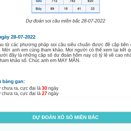
Dự đoán soi cầu miền bắc 28-07-2022
ngày 28-07-2022
ầu từ các phương pháp soi cầu siêu chuẩn được đề cập bên d
 Mời anh em cùng tham khảo. Mọi người có thể xem lại kết q
ưới đây là những cặp số dự đoán hôm nay có tỷ lệ về cao nhấ
tham khảo số. Chúc anh em MAY MẮN.
u bảng gan:
 chưa ra, cực đại là
30
ngày
 chưa ra, cực đại là
27
ngày
DỰ ĐOÁN XỔ SỐ MIỀN BẮC