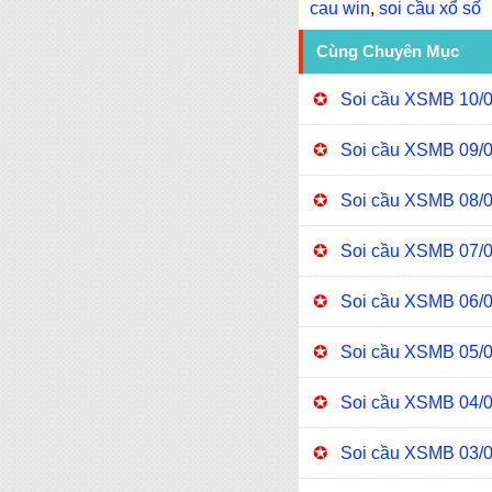
cau win
,
soi cầu xổ số
Cùng Chuyên Mục
✪
Soi cầu XSMB 10/0
✪
Soi cầu XSMB 09/0
✪
Soi cầu XSMB 08/0
✪
Soi cầu XSMB 07/0
✪
Soi cầu XSMB 06/0
✪
Soi cầu XSMB 05/0
✪
Soi cầu XSMB 04/0
✪
Soi cầu XSMB 03/0