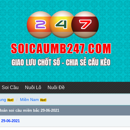
Soi Cầu
Nuôi Lô
Nuôi Đề
ung
Miền Nam
oán soi cầu miền bắc 29-06-2021
 29-06-2021