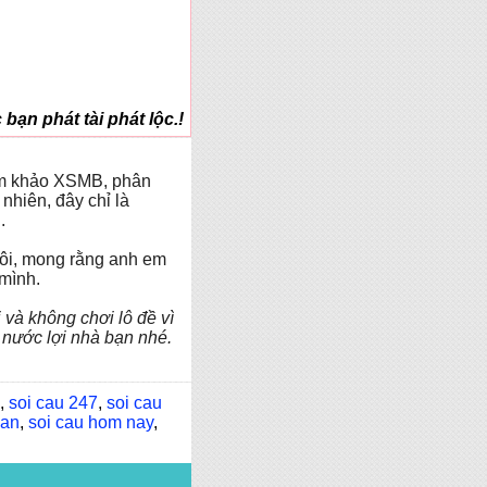
bạn phát tài phát lộc.!
m khảo XSMB, phân
nhiên, đây chỉ là
.
ôi, mong rằng anh em
 mình.
và không chơi lô đề vì
 nước lợi nhà bạn nhé.
,
soi cau 247
,
soi cau
uan
,
soi cau hom nay
,