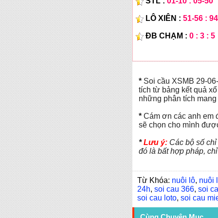
STL :
01-10 : 05-50
LÔ XIÊN :
51-56 : 9
ĐB CHẠM :
0 : 3 : 5
*
Soi cầu XSMB 29-06
tích từ bảng kết quả x
những phân tích mang 
*
Cám ơn các anh em 
sẽ chọn cho mình được 
*
Lưu ý:
Các bộ số chỉ
đó là bất hợp pháp, ch
Từ Khóa:
nuôi lô
,
nuôi 
24h
,
soi cau 366
,
soi c
soi cau loto
,
soi cau mi
Cùng Chuyên Mục