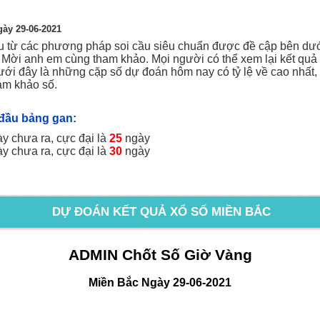
ày 29-06-2021
u từ các phương pháp soi cầu siêu chuẩn được đề cập bên dưới
Mời anh em cùng tham khảo. Mọi người có thể xem lại kết quả 
ới đây là những cặp số dự đoán hôm nay có tỷ lệ về cao nhất,
am khảo số.
 đầu bảng gan:
y chưa ra, cực đại là
25
ngày
y chưa ra, cực đại là
30
ngày
DỰ ĐOÁN KẾT QUẢ XỔ SỐ MIỀN BẮC
ADMIN Chốt Số Giờ Vàng
Miền Bắc Ngày 29-06-2021