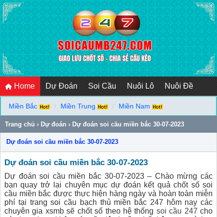
Home
Dự Đoán
Soi Cầu
Nuôi Lô
Nuôi Đề
Miền Bắc
Miền Trung
Miền Nam
Trang chủ
›
Dự đoán
›
Dự đoán soi cầu miền bắc 30-07-2023
Dự đoán soi cầu miền bắc 30-07-2023
Dự đoán soi cầu miền bắc 30-07-2023
Dự đoán soi cầu miền bắc 30-07-2023 – Chào mừng các
bạn quay trở lại chuyên mục dự đoán kết quả chốt số soi
cầu miền bắc được thực hiện hàng ngày và hoàn toàn miễn
phí tại trang soi cầu bạch thủ miền bắc 247 hôm nay các
chuyên gia xsmb sẽ chốt số theo hệ thống
soi cầu 247
cho