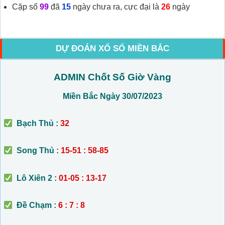
Cặp số
99
đã
15
ngày chưa ra, cực đại là
26
ngày
DỰ ĐOÁN XỔ SỐ MIỀN BẮC
ADMIN Chốt Số Giờ Vàng
Miền Bắc Ngày 30/07/2023
Bạch Thủ :
32
Song Thủ :
15-51 : 58-85
Lô Xiên 2 :
01-05 : 13-17
Đề Chạm :
6 : 7 : 8