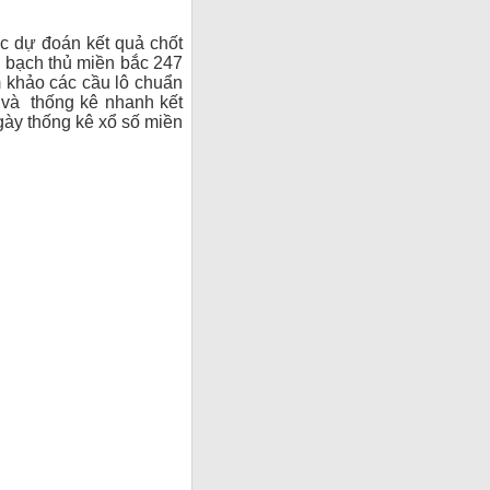
c dự đoán kết quả chốt
u bạch thủ miền bắc 247
 khảo các cầu lô chuẩn
 và thống kê nhanh kết
ày thống kê xổ số miền