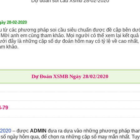
Dự đoán soi cầu Xsmb 28-02-2020
ày 28-02-2020
u từ các phương pháp soi cầu siêu chuẩn được đề cập bên dưới
Mời anh em cùng tham khảo. Mọi người có thể xem lại kết quả 
ới đây là những cặp số dự đoán hôm nay có tỷ lệ về cao nhất,
am khảo.
Dự Đoán XSMB Ngày 28/02/2020
4-79
-2020
– được
ADMIN
đưa ra dựa vào những phương pháp tha
ổ số ngày hôm qua, để chọn ra những cặp số may mắn nhất. Tuy 