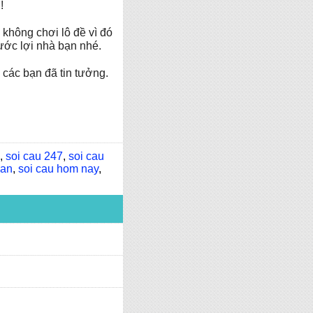
!
không chơi lô đề vì đó
ước lợi nhà bạn nhé.
các bạn đã tin tưởng.
,
soi cau 247
,
soi cau
uan
,
soi cau hom nay
,