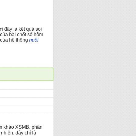
 đây là kết quả soi
của bài chốt số hôm
 của hệ thống
nuôi
m khảo XSMB, phân
nhiên, đây chỉ là