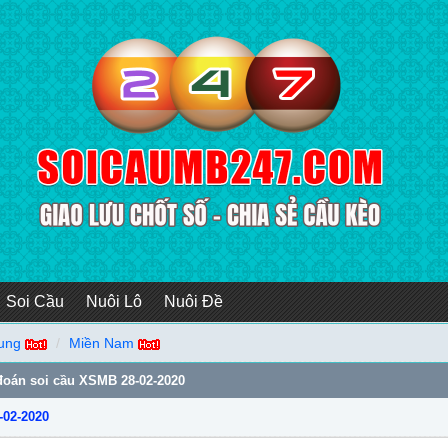
Soi Cầu
Nuôi Lô
Nuôi Đề
ung
Miền Nam
đoán soi cầu XSMB 28-02-2020
-02-2020