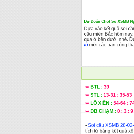
Dự Đoán Chốt Số XSMB Ng
Dựa vào kết quả soi cầ
cầu miền Bắc hôm nay. 
qua ở bên dưới nhé. Dư
lô
mời các bạn cùng th
➥
BTL :
39
➥
STL :
13-31 : 35-53
➥
LÔ XIÊN :
54-64 : 7
➥
ĐB CHẠM :
0 : 3 : 9
⁃
Soi cầu XSMB 28-02
tích từ bảng kết quả x