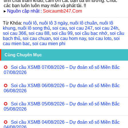
tính chất tham khảo, cảm ơn các bạn đã tin tưởng. Chúc
các bạn luôn luôn may mắn và phát tài. !!
▸
Nguồn cập nhật :
Soicaumb247.Com
Từ Khóa:
nuôi lô
,
nuôi lô 3 ngày
,
nuôi lô chuân
,
nuôi lô
khung
,
nuôi lô song thủ
,
soi cau
,
soi cau 247
,
soi cau 24h
,
soi cau 366
,
soi cau 88
,
soi cầu 99
,
soi cầu bạc nhớ
,
soi cầu
bạch thủ
,
soi cau chuan
,
soi cau hom nay
,
soi cau loto
,
soi
cau mien bac
,
soi cau mien phi
Cùng Chuyên Mục
✪
Soi cầu XSMB 07/08/2026 – Dự đoán xổ số Miền Bắc
07/08/2026
✪
Soi cầu XSMB 06/08/2026 – Dự đoán xổ số Miền Bắc
06/08/2026
✪
Soi cầu XSMB 05/08/2026 – Dự đoán xổ số Miền Bắc
05/08/2026
✪
Soi cầu XSMB 04/08/2026 – Dự đoán xổ số Miền Bắc
04/08/2026