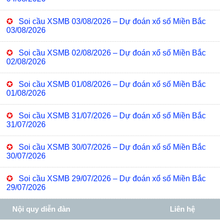
✪
Soi cầu XSMB 03/08/2026 – Dự đoán xổ số Miền Bắc
03/08/2026
✪
Soi cầu XSMB 02/08/2026 – Dự đoán xổ số Miền Bắc
02/08/2026
✪
Soi cầu XSMB 01/08/2026 – Dự đoán xổ số Miền Bắc
01/08/2026
✪
Soi cầu XSMB 31/07/2026 – Dự đoán xổ số Miền Bắc
31/07/2026
✪
Soi cầu XSMB 30/07/2026 – Dự đoán xổ số Miền Bắc
30/07/2026
✪
Soi cầu XSMB 29/07/2026 – Dự đoán xổ số Miền Bắc
29/07/2026
Nội quy diễn đàn
Liên hệ