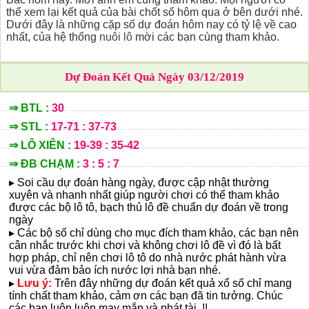
thể xem lại kết quả của bài chốt số hôm qua ở bên dưới nhé.
Dưới đây là những cặp số dự đoán hôm nay có tỷ lệ về cao
nhất, của hệ thống
nuôi lô
mời các bạn cùng tham khảo.
Dự Đoán Kết Quả Ngày 03/12/2019
⇒ BTL :
30
⇒ STL :
17-71 : 37-73
⇒ LÔ XIÊN :
19-39 : 35-42
⇒ ĐB CHẠM :
3 : 5 : 7
▸ Soi cầu dự đoán hàng ngày, được cập nhật thường
xuyên và nhanh nhất giúp người chơi có thể tham khảo
được các bộ lô tô, bạch thủ lô đề chuẩn dự đoán về trong
ngày
▸ Các bộ số chỉ dùng cho mục đích tham khảo, các bạn nên
cân nhắc trước khi chơi và không chơi lô đề vì đó là bất
hợp pháp, chỉ nên chơi lô tô do nhà nước phát hành vừa
vui vừa đảm bảo ích nước lợi nhà bạn nhé.
▸
Lưu ý:
Trên đây những dự đoán kết quả xổ số chỉ mang
tính chất tham khảo, cảm ơn các bạn đã tin tưởng. Chúc
các bạn luôn luôn may mắn và phát tài. !!