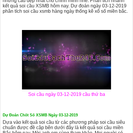
những cầu đẹp nhất cho chính mình nhé. Phân tích nhanh
kết quả soi cầu XSMB hôm nay. Dự đoán ngày 03-12-2019
phân tích soi cầu xsmb hàng ngày thống kê xổ số miền bắc.
Soi cầu ngày 03-12-2019 cầu thứ ba
Dự Đoán Chốt Số XSMB Ngày 03-12-2019
Dựa vào kết quả soi cầu từ các phương pháp soi cầu siêu
chuẩn được đề cập bên dưới đây là kết quả soi cầu miền
Bắc hôm nay. Mời anh em cùng tham khảo. Mọi người có