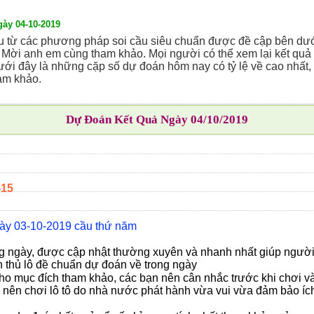
ày 04-10-2019
u từ các phương pháp soi cầu siêu chuẩn được đề cập bên dưới
Mời anh em cùng tham khảo. Mọi người có thể xem lại kết quả 
ới đây là những cặp số dự đoán hôm nay có tỷ lệ về cao nhất,
am khảo.
Dự Đoán Kết Quả Ngày 04/10/2019
-15
gày 03-10-2019 cầu thứ năm
g ngày, được cập nhật thường xuyên và nhanh nhất giúp người
h thủ lô đề chuẩn dự đoán về trong ngày
ho mục đích tham khảo, các bạn nên cân nhắc trước khi chơi và
ỉ nên chơi lô tô do nhà nước phát hành vừa vui vừa đảm bảo íc