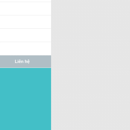
Liên hệ