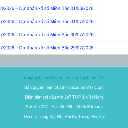
8/2026 – Dự đoán xổ số Miền Bắc 01/08/2026
7/2026 – Dự đoán xổ số Miền Bắc 31/07/2026
7/2026 – Dự đoán xổ số Miền Bắc 30/07/2026
7/2026 – Dự đoán xổ số Miền Bắc 29/07/2026
rongbachkim88.com
|
soi cầu bạch thủ 247
Bản quyền năm 2018 - Soicaumb247.Com
Diễn đàn soi cầu mb 247 TOP 1 Việt Nam
Soi cầu 247
-
Soi cầu 24h
-
Nuôi lô khung
Địa chỉ. Tăng Bạt Hổ, Hai Bà Trưng, Hà Nội