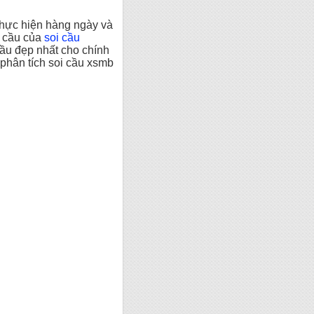
thực hiện hàng ngày và
i cầu của
soi cầu
ầu đẹp nhất cho chính
phân tích soi cầu xsmb