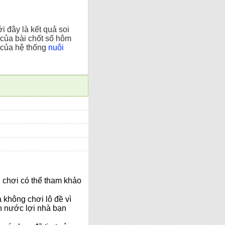
 đây là kết quả soi
của bài chốt số hôm
 của hệ thống
nuôi
 chơi có thể tham khảo
 không chơi lô đề vì
h nước lợi nhà bạn