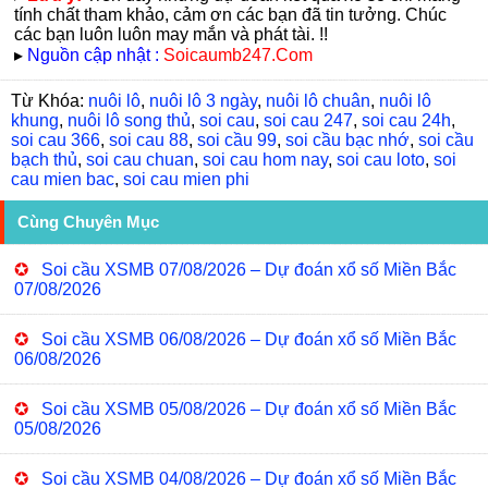
tính chất tham khảo, cảm ơn các bạn đã tin tưởng. Chúc
các bạn luôn luôn may mắn và phát tài. !!
▸
Nguồn cập nhật :
Soicaumb247.Com
Từ Khóa:
nuôi lô
,
nuôi lô 3 ngày
,
nuôi lô chuân
,
nuôi lô
khung
,
nuôi lô song thủ
,
soi cau
,
soi cau 247
,
soi cau 24h
,
soi cau 366
,
soi cau 88
,
soi cầu 99
,
soi cầu bạc nhớ
,
soi cầu
bạch thủ
,
soi cau chuan
,
soi cau hom nay
,
soi cau loto
,
soi
cau mien bac
,
soi cau mien phi
Cùng Chuyên Mục
✪
Soi cầu XSMB 07/08/2026 – Dự đoán xổ số Miền Bắc
07/08/2026
✪
Soi cầu XSMB 06/08/2026 – Dự đoán xổ số Miền Bắc
06/08/2026
✪
Soi cầu XSMB 05/08/2026 – Dự đoán xổ số Miền Bắc
05/08/2026
✪
Soi cầu XSMB 04/08/2026 – Dự đoán xổ số Miền Bắc