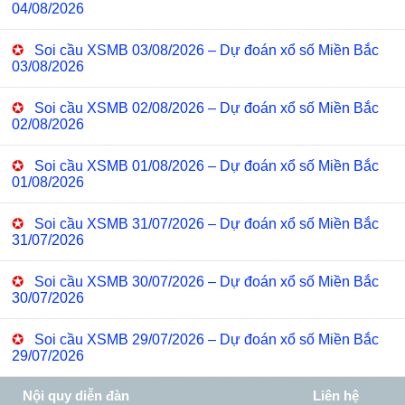
04/08/2026
✪
Soi cầu XSMB 03/08/2026 – Dự đoán xổ số Miền Bắc
03/08/2026
✪
Soi cầu XSMB 02/08/2026 – Dự đoán xổ số Miền Bắc
02/08/2026
✪
Soi cầu XSMB 01/08/2026 – Dự đoán xổ số Miền Bắc
01/08/2026
✪
Soi cầu XSMB 31/07/2026 – Dự đoán xổ số Miền Bắc
31/07/2026
✪
Soi cầu XSMB 30/07/2026 – Dự đoán xổ số Miền Bắc
30/07/2026
✪
Soi cầu XSMB 29/07/2026 – Dự đoán xổ số Miền Bắc
29/07/2026
Nội quy diễn đàn
Liên hệ