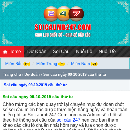
Home
Dự Đoán
Soi Cầu
Nuôi Lô
Nuôi Đề
Miền Bắc
Miền Trung
Miền Nam
Trang chủ
›
Dự đoán
›
Soi cầu ngày 09-10-2019 cầu thứ tư
Soi cầu ngày 09-10-2019 cầu thứ tư
Soi cầu ngày 09-10-2019 cầu thứ tư
Chào mừng các bạn quay trở lại chuyên mục dự đoán chốt
số soi cầu miền bắc được thực hiện hàng ngày và hoàn toàn
miễn phí tại Soicaumb247.Com hôm nay Admin sẽ chốt số
theo hệ thống soi cầu của
soi cầu 247
nên các bạn tham
khảo các cầu lô chuẩn nhất hôm nay và lựa chọn được