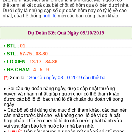
thể xem lại kết quả của bài chốt số hôm qua ở bên dưới nhé.
Dưới đây là những cặp số dự đoán hôm nay có tỷ lệ về cao
nhất, của hệ thống
nuôi lô
mời các bạn cùng tham khảo.
Dự Đoán Kết Quả Ngày 09/10/2019
• BTL :
01
• STL :
57-75 : 08-80
• LÔ XIÊN :
13-17 : 84-86
• ĐB CHẠM :
4 : 5 : 9
(*)
Xem lại :
Soi cầu ngày 08-10-2019 cầu thứ ba
▸ Soi cầu dự đoán hàng ngày, được cập nhật thường
xuyên và nhanh nhất giúp người chơi có thể tham khảo
được các bộ lô tô, bạch thủ lô đề chuẩn dự đoán về trong
ngày
▸ Các bộ số chỉ dùng cho mục đích tham khảo, các bạn nên
cân nhắc trước khi chơi và không chơi lô đề vì đó là bất
hợp pháp, chỉ nên chơi lô tô do nhà nước phát hành vừa
vui vừa đảm bảo ích nước lợi nhà bạn nhé.
▸
Lưu ý:
Trên đây những dự đoán kết quả xổ số chỉ mang