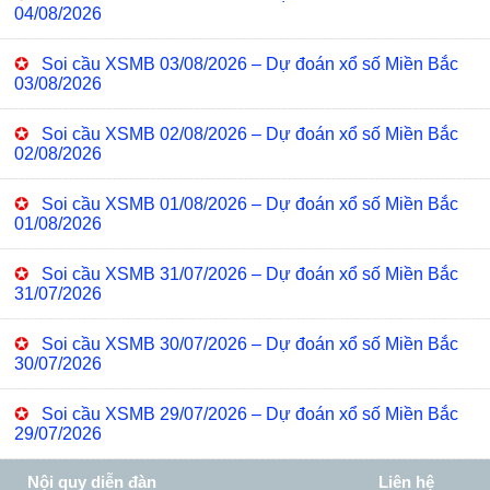
04/08/2026
✪
Soi cầu XSMB 03/08/2026 – Dự đoán xổ số Miền Bắc
03/08/2026
✪
Soi cầu XSMB 02/08/2026 – Dự đoán xổ số Miền Bắc
02/08/2026
✪
Soi cầu XSMB 01/08/2026 – Dự đoán xổ số Miền Bắc
01/08/2026
✪
Soi cầu XSMB 31/07/2026 – Dự đoán xổ số Miền Bắc
31/07/2026
✪
Soi cầu XSMB 30/07/2026 – Dự đoán xổ số Miền Bắc
30/07/2026
✪
Soi cầu XSMB 29/07/2026 – Dự đoán xổ số Miền Bắc
29/07/2026
Nội quy diễn đàn
Liên hệ