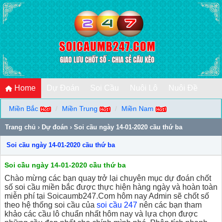
Home
Dự Đoán
Soi Cầu
Nuôi Lô
Nuôi Đề
Miền Bắc
Miền Trung
Miền Nam
Trang chủ
›
Dự đoán
›
Soi cầu ngày 14-01-2020 cầu thứ ba
Soi cầu ngày 14-01-2020 cầu thứ ba
Soi cầu ngày 14-01-2020 cầu thứ ba
Chào mừng các bạn quay trở lại chuyên mục dự đoán chốt
số soi cầu miền bắc được thực hiện hàng ngày và hoàn toàn
miễn phí tại Soicaumb247.Com hôm nay Admin sẽ chốt số
theo hệ thống soi cầu của
soi cầu 247
nên các bạn tham
khảo các cầu lô chuẩn nhất hôm nay và lựa chọn được