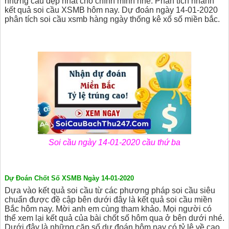
những cầu đẹp nhất cho chính mình nhé. Phân tích nhanh
kết quả soi cầu XSMB hôm nay. Dự đoán ngày 14-01-2020
phân tích soi cầu xsmb hàng ngày thống kê xổ số miền bắc.
Soi cầu ngày 14-01-2020 cầu thứ ba
Dự Đoán Chốt Số XSMB Ngày 14-01-2020
Dựa vào kết quả soi cầu từ các phương pháp soi cầu siêu
chuẩn được đề cập bên dưới đây là kết quả soi cầu miền
Bắc hôm nay. Mời anh em cùng tham khảo. Mọi người có
thể xem lại kết quả của bài chốt số hôm qua ở bên dưới nhé.
Dưới đây là những cặp số dự đoán hôm nay có tỷ lệ về cao