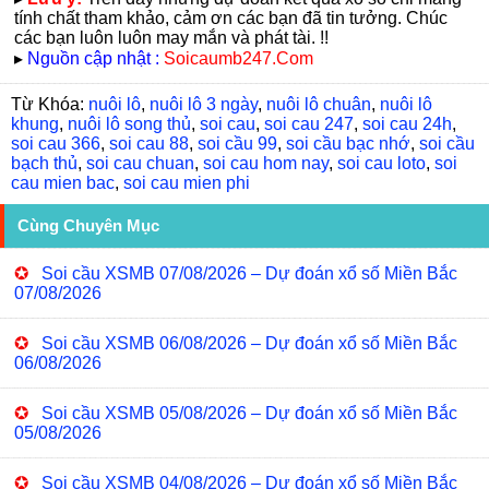
tính chất tham khảo, cảm ơn các bạn đã tin tưởng. Chúc
các bạn luôn luôn may mắn và phát tài. !!
▸
Nguồn cập nhật :
Soicaumb247.Com
Từ Khóa:
nuôi lô
,
nuôi lô 3 ngày
,
nuôi lô chuân
,
nuôi lô
khung
,
nuôi lô song thủ
,
soi cau
,
soi cau 247
,
soi cau 24h
,
soi cau 366
,
soi cau 88
,
soi cầu 99
,
soi cầu bạc nhớ
,
soi cầu
bạch thủ
,
soi cau chuan
,
soi cau hom nay
,
soi cau loto
,
soi
cau mien bac
,
soi cau mien phi
Cùng Chuyên Mục
✪
Soi cầu XSMB 07/08/2026 – Dự đoán xổ số Miền Bắc
07/08/2026
✪
Soi cầu XSMB 06/08/2026 – Dự đoán xổ số Miền Bắc
06/08/2026
✪
Soi cầu XSMB 05/08/2026 – Dự đoán xổ số Miền Bắc
05/08/2026
✪
Soi cầu XSMB 04/08/2026 – Dự đoán xổ số Miền Bắc