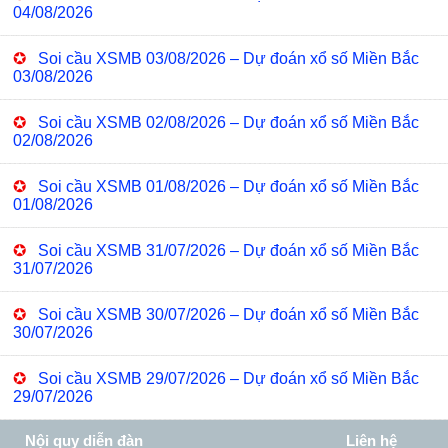
04/08/2026
✪
Soi cầu XSMB 03/08/2026 – Dự đoán xổ số Miền Bắc
03/08/2026
✪
Soi cầu XSMB 02/08/2026 – Dự đoán xổ số Miền Bắc
02/08/2026
✪
Soi cầu XSMB 01/08/2026 – Dự đoán xổ số Miền Bắc
01/08/2026
✪
Soi cầu XSMB 31/07/2026 – Dự đoán xổ số Miền Bắc
31/07/2026
✪
Soi cầu XSMB 30/07/2026 – Dự đoán xổ số Miền Bắc
30/07/2026
✪
Soi cầu XSMB 29/07/2026 – Dự đoán xổ số Miền Bắc
29/07/2026
Nội quy diễn đàn
Liên hệ