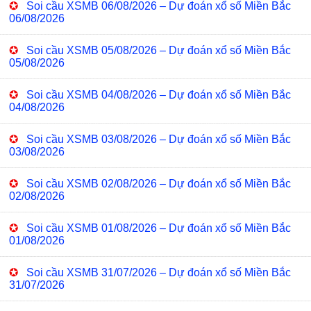
✪
Soi cầu XSMB 06/08/2026 – Dự đoán xổ số Miền Bắc
06/08/2026
✪
Soi cầu XSMB 05/08/2026 – Dự đoán xổ số Miền Bắc
05/08/2026
✪
Soi cầu XSMB 04/08/2026 – Dự đoán xổ số Miền Bắc
04/08/2026
✪
Soi cầu XSMB 03/08/2026 – Dự đoán xổ số Miền Bắc
03/08/2026
✪
Soi cầu XSMB 02/08/2026 – Dự đoán xổ số Miền Bắc
02/08/2026
✪
Soi cầu XSMB 01/08/2026 – Dự đoán xổ số Miền Bắc
01/08/2026
✪
Soi cầu XSMB 31/07/2026 – Dự đoán xổ số Miền Bắc
31/07/2026