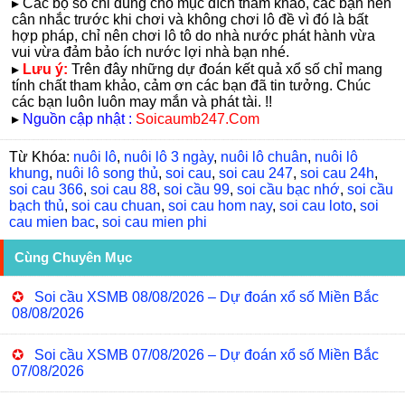
▸ Các bộ số chỉ dùng cho mục đích tham khảo, các bạn nên
cân nhắc trước khi chơi và không chơi lô đề vì đó là bất
hợp pháp, chỉ nên chơi lô tô do nhà nước phát hành vừa
vui vừa đảm bảo ích nước lợi nhà bạn nhé.
▸
Lưu ý:
Trên đây những dự đoán kết quả xổ số chỉ mang
tính chất tham khảo, cảm ơn các bạn đã tin tưởng. Chúc
các bạn luôn luôn may mắn và phát tài. !!
▸
Nguồn cập nhật :
Soicaumb247.Com
Từ Khóa:
nuôi lô
,
nuôi lô 3 ngày
,
nuôi lô chuân
,
nuôi lô
khung
,
nuôi lô song thủ
,
soi cau
,
soi cau 247
,
soi cau 24h
,
soi cau 366
,
soi cau 88
,
soi cầu 99
,
soi cầu bạc nhớ
,
soi cầu
bạch thủ
,
soi cau chuan
,
soi cau hom nay
,
soi cau loto
,
soi
cau mien bac
,
soi cau mien phi
Cùng Chuyên Mục
✪
Soi cầu XSMB 08/08/2026 – Dự đoán xổ số Miền Bắc
08/08/2026
✪
Soi cầu XSMB 07/08/2026 – Dự đoán xổ số Miền Bắc
07/08/2026