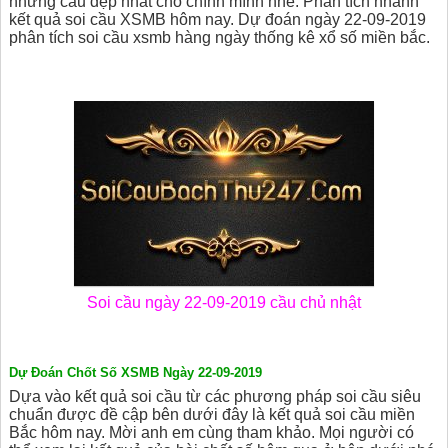
những cầu đẹp nhất cho chính mình nhé. Phân tích nhanh
kết quả soi cầu XSMB hôm nay. Dự đoán ngày 22-09-2019
phân tích soi cầu xsmb hàng ngày thống kê xổ số miền bắc.
Soi cầu ngày 22-09-2019 cầu chủ nhật
Dự Đoán Chốt Số XSMB Ngày 22-09-2019
Dựa vào kết quả soi cầu từ các phương pháp soi cầu siêu
chuẩn được đề cập bên dưới đây là kết quả soi cầu miền
Bắc hôm nay. Mời anh em cùng tham khảo. Mọi người có