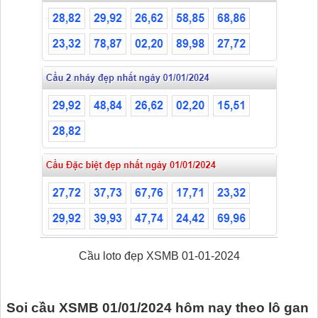
Cầu loto đẹp XSMB 01-01-2024
Soi cầu XSMB 01/01/2024 hôm nay theo lô gan