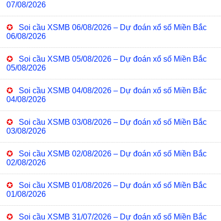
07/08/2026
✪
Soi cầu XSMB 06/08/2026 – Dự đoán xổ số Miền Bắc
06/08/2026
✪
Soi cầu XSMB 05/08/2026 – Dự đoán xổ số Miền Bắc
05/08/2026
✪
Soi cầu XSMB 04/08/2026 – Dự đoán xổ số Miền Bắc
04/08/2026
✪
Soi cầu XSMB 03/08/2026 – Dự đoán xổ số Miền Bắc
03/08/2026
✪
Soi cầu XSMB 02/08/2026 – Dự đoán xổ số Miền Bắc
02/08/2026
✪
Soi cầu XSMB 01/08/2026 – Dự đoán xổ số Miền Bắc
01/08/2026
✪
Soi cầu XSMB 31/07/2026 – Dự đoán xổ số Miền Bắc