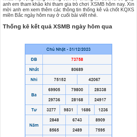
anh em tham khảo khi tham gia trò chơi XSMB hôm nay. Xin
mời anh em xem thêm các thông tin thống kê và chốt KQXS
miền Bắc ngày hôm nay ở cuối bài viết nhé.
Thống kê kết quả XSMB ngày hôm qua