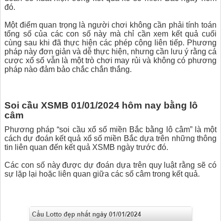
đó.
Một điểm quan trọng là người chơi không cần phải tính toán
tổng số của các con số này mà chỉ cần xem kết quả cuối
cùng sau khi đã thực hiện các phép cộng liên tiếp. Phương
pháp này đơn giản và dễ thực hiện, nhưng cần lưu ý rằng cá
cược xổ số vẫn là một trò chơi may rủi và không có phương
pháp nào đảm bảo chắc chắn thắng.
Soi cầu XSMB 01/01/2024 hôm nay bằng lô
câm
Phương pháp “soi cầu xổ số miền Bắc bằng lô câm” là một
cách dự đoán kết quả xổ số miền Bắc dựa trên những thông
tin liên quan đến kết quả XSMB ngày trước đó.
Các con số này được dự đoán dựa trên quy luật rằng sẽ có
sự lặp lại hoặc liên quan giữa các số câm trong kết quả.