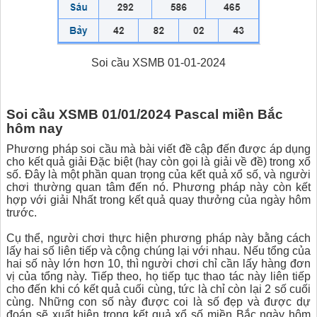
Soi cầu XSMB 01-01-2024
Soi cầu XSMB 01/01/2024 Pascal miền Bắc
hôm nay
Phương pháp soi cầu mà bài viết đề cập đến được áp dụng
cho kết quả giải Đặc biệt (hay còn gọi là giải về đề) trong xổ
số. Đây là một phần quan trọng của kết quả xổ số, và người
chơi thường quan tâm đến nó. Phương pháp này còn kết
hợp với giải Nhất trong kết quả quay thưởng của ngày hôm
trước.
Cụ thể, người chơi thực hiện phương pháp này bằng cách
lấy hai số liên tiếp và cộng chúng lại với nhau. Nếu tổng của
hai số này lớn hơn 10, thì người chơi chỉ cần lấy hàng đơn
vị của tổng này. Tiếp theo, họ tiếp tục thao tác này liên tiếp
cho đến khi có kết quả cuối cùng, tức là chỉ còn lại 2 số cuối
cùng. Những con số này được coi là số đẹp và được dự
đoán sẽ xuất hiện trong kết quả xổ số miền Bắc ngày hôm