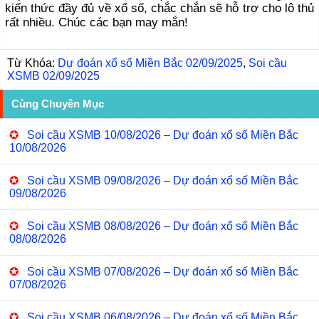
kiến thức đầy đủ về xổ số, chắc chắn sẽ hỗ trợ cho lô thủ
rất nhiều. Chúc các bạn may mắn!
Từ Khóa:
Dự đoán xổ số Miền Bắc 02/09/2025
,
Soi cầu
XSMB 02/09/2025
Cùng Chuyên Mục
✪
Soi cầu XSMB 10/08/2026 – Dự đoán xổ số Miền Bắc
10/08/2026
✪
Soi cầu XSMB 09/08/2026 – Dự đoán xổ số Miền Bắc
09/08/2026
✪
Soi cầu XSMB 08/08/2026 – Dự đoán xổ số Miền Bắc
08/08/2026
✪
Soi cầu XSMB 07/08/2026 – Dự đoán xổ số Miền Bắc
07/08/2026
✪
Soi cầu XSMB 06/08/2026 – Dự đoán xổ số Miền Bắc