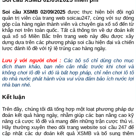
Soi cầu XSMB 02/09/2025
được thực hiện bởi đội ngũ
quản trị viên của trang web soicau247, cùng với sự đóng
góp của hàng ngàn thành viên và chuyên gia xổ số đến từ
khắp nơi trên toàn quốc. Tất cả thông tin về dự đoán kết
quả xổ số Miền Bắc trên trang web này đều được xây
dựng dựa trên các phương pháp soi cầu hiện đại và chiến
lược đánh lô đề với tỷ lệ trúng cao hàng ngày.
Lưu ý với người chơi :
Các bộ số chỉ dùng cho mục
đích tham khảo, bạn nên cân nhắc trước khi chơi và
không chơi lô đề vì đó là bất hợp pháp, chỉ nên chơi lô tô
do nhà nước phát hành vừa vui vừa đảm bảo ích nước lợi
nhà bạn nhé.
Kết luận
Trên đây, chúng tôi đã tổng hợp một loạt phương pháp dự
đoán kết quả hàng ngày, nhằm giúp các bạn nâng cao kỹ
năng cá cược lô đề và mang đến những trận cược thú vị.
Hãy thường xuyên theo dõi trang website soi cầu 247 để
cập nhật các dự đoán kết quả XSMB và bổ sung thêm