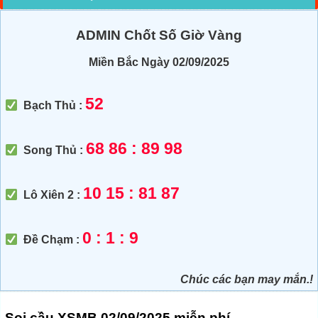
ADMIN Chốt Số Giờ Vàng
Miền Bắc Ngày 02/09/2025
52
Bạch Thủ :
68 86 : 89 98
Song Thủ :
10 15 : 81 87
Lô Xiên 2 :
0 : 1 : 9
Đề Chạm :
Chúc các bạn may mắn.!
Soi cầu XSMB 02/09/2025 miễn phí