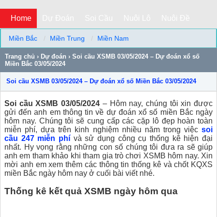
Home
Dự Đoán
Soi Cầu
Nuôi Lô
Nuôi Đề
Miền Bắc
Miền Trung
Miền Nam
Trang chủ
›
Dự đoán
›
Soi cầu XSMB 03/05/2024 – Dự đoán xổ số
Miền Bắc 03/05/2024
Soi cầu XSMB 03/05/2024 – Dự đoán xổ số Miền Bắc 03/05/2024
Soi cầu XSMB 03/05/2024
– Hôm nay, chúng tôi xin được
gửi đến anh em thông tin về dự đoán xổ số miền Bắc ngày
hôm nay. Chúng tôi sẽ cung cấp các cặp lô đẹp hoàn toàn
miễn phí, dựa trên kinh nghiệm nhiều năm trong việc
soi
cầu 247 miễn phí
và sử dụng công cụ thống kê hiện đại
nhất. Hy vọng rằng những con số chúng tôi đưa ra sẽ giúp
anh em tham khảo khi tham gia trò chơi XSMB hôm nay. Xin
mời anh em xem thêm các thông tin thống kê và chốt KQXS
miền Bắc ngày hôm nay ở cuối bài viết nhé.
Thống kê kết quả XSMB ngày hôm qua