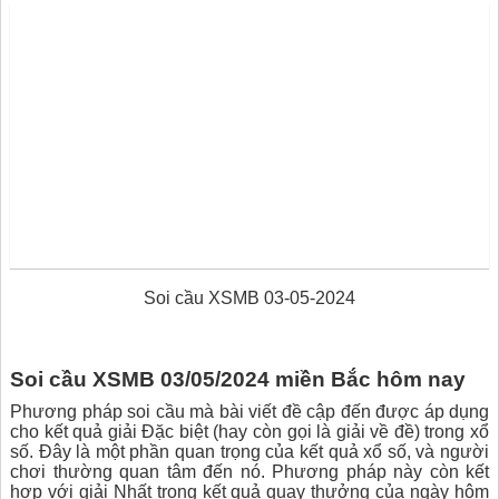
Soi cầu XSMB 03-05-2024
Soi cầu XSMB 03/05/2024 miền Bắc hôm nay
Phương pháp soi cầu mà bài viết đề cập đến được áp dụng
cho kết quả giải Đặc biệt (hay còn gọi là giải về đề) trong xổ
số. Đây là một phần quan trọng của kết quả xổ số, và người
chơi thường quan tâm đến nó. Phương pháp này còn kết
hợp với giải Nhất trong kết quả quay thưởng của ngày hôm