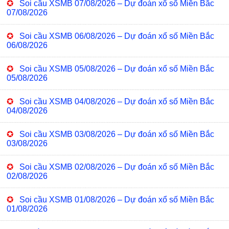
✪
Soi cầu XSMB 07/08/2026 – Dự đoán xổ số Miền Bắc
07/08/2026
✪
Soi cầu XSMB 06/08/2026 – Dự đoán xổ số Miền Bắc
06/08/2026
✪
Soi cầu XSMB 05/08/2026 – Dự đoán xổ số Miền Bắc
05/08/2026
✪
Soi cầu XSMB 04/08/2026 – Dự đoán xổ số Miền Bắc
04/08/2026
✪
Soi cầu XSMB 03/08/2026 – Dự đoán xổ số Miền Bắc
03/08/2026
✪
Soi cầu XSMB 02/08/2026 – Dự đoán xổ số Miền Bắc
02/08/2026
✪
Soi cầu XSMB 01/08/2026 – Dự đoán xổ số Miền Bắc
01/08/2026