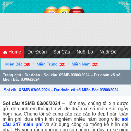
Home
Dự Đoán
Soi Cầu
Nuôi Lô
Nuôi Đề
Miền Bắc
Miền Trung
Miền Nam
Trang chủ
›
Dự đoán
›
Soi cầu XSMB 03/06/2024 – Dự đoán xổ số
Miền Bắc 03/06/2024
Soi cầu XSMB 03/06/2024 – Dự đoán xổ số Miền Bắc 03/06/2024
Soi cầu XSMB 03/06/2024
– Hôm nay, chúng tôi xin được
gửi đến anh em thông tin về dự đoán xổ số miền Bắc ngày
hôm nay. Chúng tôi sẽ cung cấp các cặp lô đẹp hoàn toàn
miễn phí, dựa trên kinh nghiệm nhiều năm trong việc
soi
cầu 247 miễn phí
và sử dụng công cụ thống kê hiện đại
nhất. Hy vọng rằng những con số chúng tôi đưa ra sẽ giúp