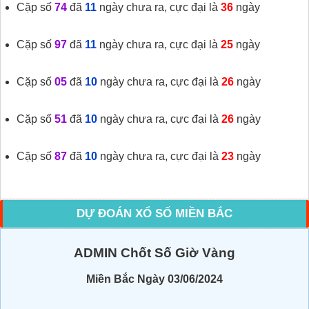
Cặp số
74
đã
11
ngày chưa ra, cực đại là
36
ngày
Cặp số
97
đã
11
ngày chưa ra, cực đại là
25
ngày
Cặp số
05
đã
10
ngày chưa ra, cực đại là
26
ngày
Cặp số
51
đã
10
ngày chưa ra, cực đại là
26
ngày
Cặp số
87
đã
10
ngày chưa ra, cực đại là
23
ngày
DỰ ĐOÁN XỔ SỐ MIỀN BẮC
ADMIN Chốt Số Giờ Vàng
Miền Bắc Ngày 03/06/2024