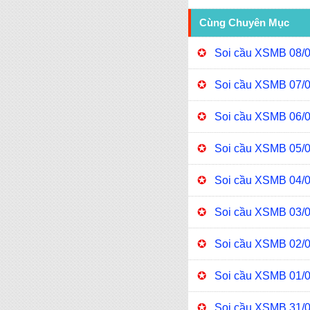
Cùng Chuyên Mục
✪
Soi cầu XSMB 08/0
✪
Soi cầu XSMB 07/0
✪
Soi cầu XSMB 06/0
✪
Soi cầu XSMB 05/0
✪
Soi cầu XSMB 04/0
✪
Soi cầu XSMB 03/0
✪
Soi cầu XSMB 02/0
✪
Soi cầu XSMB 01/0
✪
Soi cầu XSMB 31/0