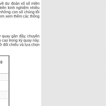
 về dự đoán xổ số miền
trên kinh nghiệm nhiều
 những con số chúng tôi
 em xem thêm các thông
ỳ quay gần đây, chuyên
n cao trong kỳ quay này.
ở đối chiếu và lựa chọn