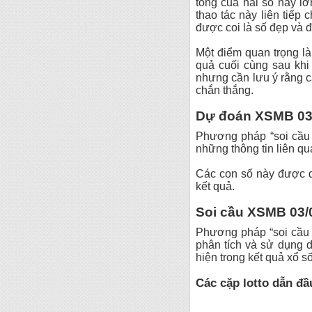
tổng của hai số này lớ
thao tác này liên tiếp 
được coi là số đẹp và 
Một điểm quan trọng là
quả cuối cùng sau khi
nhưng cần lưu ý rằng 
chắn thắng.
Dự đoán XSMB 03/
Phương pháp “soi cầu 
những thông tin liên q
Các con số này được dự
kết quả.
Soi cầu XSMB 03/
Phương pháp “soi cầu 
phân tích và sử dụng d
hiện trong kết quả xổ số
Các cặp lotto dẫn đ