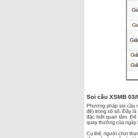
Soi cầu XSMB 03/
Phương pháp soi cầu mà
đề) trong xổ số. Đây l
đặc biệt quan tâm. Để 
quay thưởng của ngày h
Cụ thể, người chơi thự