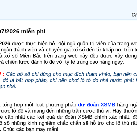
Ch
7/2026 miễn phí
2026
được thực hiện bởi đội ngũ quản trị viên của trang w
ngàn thành viên và chuyên gia xổ số đến từ khắp nơi trên t
uả xổ số Miền Bắc trên trang web này đều được xây dựn
và chiến lược đánh lô đề với tỷ lệ trúng cao hàng ngày.
 :
Các bộ số chỉ dùng cho mục đích tham khảo, bạn nên câ
ì đó là bất hợp pháp, chỉ nên chơi lô tô do nhà nước phá
bạn nhé.
đã tổng hợp một loạt phương pháp
dự đoán XSMB
hàng ngà
ược lô đề và mang đến những trận cược thú vị. Hãy thườn
để cập nhật các kết quả dự đoán XSMB chính xác nhất, đ
ổ số những kinh nghiệm chắc chắn sẽ hỗ trợ cho lô thủ rấ
ố. Chúc các bạn may mắn!