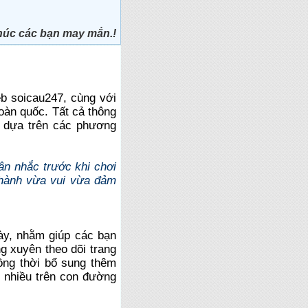
úc các bạn may mắn.!
eb soicau247, cùng với
oàn quốc. Tất cả thông
g dựa trên các phương
n nhắc trước khi chơi
t hành vừa vui vừa đảm
y, nhằm giúp các bạn
g xuyên theo dõi trang
ồng thời bổ sung thêm
t nhiều trên con đường