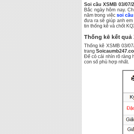
Soi cầu XSMB 03/07/
Bắc ngày hôm nay. Chú
năm trong việc
soi cầu
đưa ra sẽ giúp anh em
tin thống kê và chốt K
Thống kê kết qu
Thống kê XSMB 03/07/2
trang
Soicaumb247.c
Để có cái nhìn rõ ràng
con số phù hợp nhất.