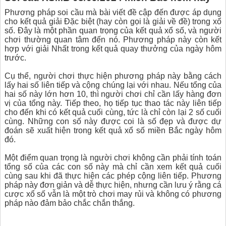
Phương pháp soi cầu mà bài viết đề cập đến được áp dụng
cho kết quả giải Đặc biệt (hay còn gọi là giải về đề) trong xổ
số. Đây là một phần quan trọng của kết quả xổ số, và người
chơi thường quan tâm đến nó. Phương pháp này còn kết
hợp với giải Nhất trong kết quả quay thưởng của ngày hôm
trước.
Cụ thể, người chơi thực hiện phương pháp này bằng cách
lấy hai số liên tiếp và cộng chúng lại với nhau. Nếu tổng của
hai số này lớn hơn 10, thì người chơi chỉ cần lấy hàng đơn
vị của tổng này. Tiếp theo, họ tiếp tục thao tác này liên tiếp
cho đến khi có kết quả cuối cùng, tức là chỉ còn lại 2 số cuối
cùng. Những con số này được coi là số đẹp và được dự
đoán sẽ xuất hiện trong kết quả xổ số miền Bắc ngày hôm
đó.
Một điểm quan trọng là người chơi không cần phải tính toán
tổng số của các con số này mà chỉ cần xem kết quả cuối
cùng sau khi đã thực hiện các phép cộng liên tiếp. Phương
pháp này đơn giản và dễ thực hiện, nhưng cần lưu ý rằng cá
cược xổ số vẫn là một trò chơi may rủi và không có phương
pháp nào đảm bảo chắc chắn thắng.