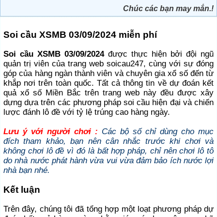
Chúc các bạn may mắn.!
Soi cầu XSMB 03/09/2024 miễn phí
Soi cầu XSMB 03/09/2024
được thực hiện bởi đội ngũ
quản trị viên của trang web soicau247, cùng với sự đóng
góp của hàng ngàn thành viên và chuyên gia xổ số đến từ
khắp nơi trên toàn quốc. Tất cả thông tin về dự đoán kết
quả xổ số Miền Bắc trên trang web này đều được xây
dựng dựa trên các phương pháp soi cầu hiện đại và chiến
lược đánh lô đề với tỷ lệ trúng cao hàng ngày.
Lưu ý với người chơi :
Các bộ số chỉ dùng cho mục
đích tham khảo, bạn nên cân nhắc trước khi chơi và
không chơi lô đề vì đó là bất hợp pháp, chỉ nên chơi lô tô
do nhà nước phát hành vừa vui vừa đảm bảo ích nước lợi
nhà bạn nhé.
Kết luận
Trên đây, chúng tôi đã tổng hợp một loạt phương pháp dự