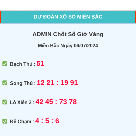
DỰ ĐOÁN XỔ SỐ MIỀN BẮC
ADMIN Chốt Số Giờ Vàng
Miền Bắc Ngày 06/07/2024
51
Bạch Thủ :
12 21 : 19 91
Song Thủ :
42 45 : 73 78
Lô Xiên 2 :
4 : 5 : 6
Đề Chạm :