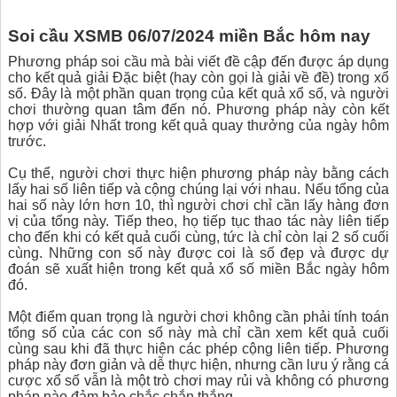
Soi cầu XSMB 06/07/2024 miền Bắc hôm nay
Phương pháp soi cầu mà bài viết đề cập đến được áp dụng
cho kết quả giải Đặc biệt (hay còn gọi là giải về đề) trong xổ
số. Đây là một phần quan trọng của kết quả xổ số, và người
chơi thường quan tâm đến nó. Phương pháp này còn kết
hợp với giải Nhất trong kết quả quay thưởng của ngày hôm
trước.
Cụ thể, người chơi thực hiện phương pháp này bằng cách
lấy hai số liên tiếp và cộng chúng lại với nhau. Nếu tổng của
hai số này lớn hơn 10, thì người chơi chỉ cần lấy hàng đơn
vị của tổng này. Tiếp theo, họ tiếp tục thao tác này liên tiếp
cho đến khi có kết quả cuối cùng, tức là chỉ còn lại 2 số cuối
cùng. Những con số này được coi là số đẹp và được dự
đoán sẽ xuất hiện trong kết quả xổ số miền Bắc ngày hôm
đó.
Một điểm quan trọng là người chơi không cần phải tính toán
tổng số của các con số này mà chỉ cần xem kết quả cuối
cùng sau khi đã thực hiện các phép cộng liên tiếp. Phương
pháp này đơn giản và dễ thực hiện, nhưng cần lưu ý rằng cá
cược xổ số vẫn là một trò chơi may rủi và không có phương
pháp nào đảm bảo chắc chắn thắng.