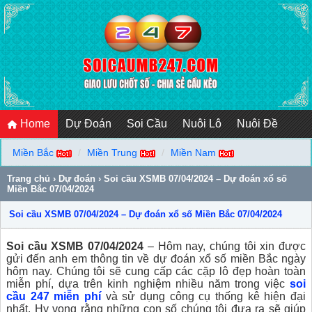
Home
Dự Đoán
Soi Cầu
Nuôi Lô
Nuôi Đề
Miền Bắc
Miền Trung
Miền Nam
Trang chủ
›
Dự đoán
›
Soi cầu XSMB 07/04/2024 – Dự đoán xổ số
Miền Bắc 07/04/2024
Soi cầu XSMB 07/04/2024 – Dự đoán xổ số Miền Bắc 07/04/2024
Soi cầu XSMB 07/04/2024
– Hôm nay, chúng tôi xin được
gửi đến anh em thông tin về dự đoán xổ số miền Bắc ngày
hôm nay. Chúng tôi sẽ cung cấp các cặp lô đẹp hoàn toàn
miễn phí, dựa trên kinh nghiệm nhiều năm trong việc
soi
cầu 247 miễn phí
và sử dụng công cụ thống kê hiện đại
nhất. Hy vọng rằng những con số chúng tôi đưa ra sẽ giúp