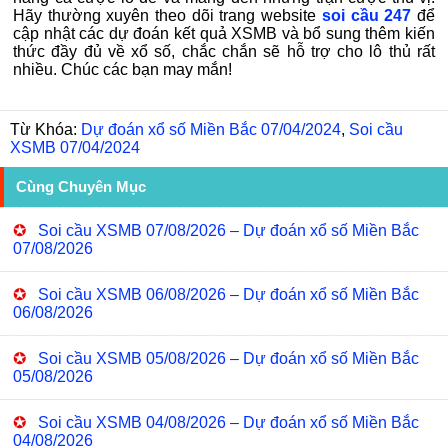
Hãy thường xuyên theo dõi trang website
soi cầu 247
để
cập nhật các dự đoán kết quả XSMB và bổ sung thêm kiến
thức đầy đủ về xổ số, chắc chắn sẽ hỗ trợ cho lô thủ rất
nhiều. Chúc các bạn may mắn!
Từ Khóa:
Dự đoán xổ số Miền Bắc 07/04/2024
,
Soi cầu
XSMB 07/04/2024
Cùng Chuyên Mục
✪
Soi cầu XSMB 07/08/2026 – Dự đoán xổ số Miền Bắc
07/08/2026
✪
Soi cầu XSMB 06/08/2026 – Dự đoán xổ số Miền Bắc
06/08/2026
✪
Soi cầu XSMB 05/08/2026 – Dự đoán xổ số Miền Bắc
05/08/2026
✪
Soi cầu XSMB 04/08/2026 – Dự đoán xổ số Miền Bắc
04/08/2026