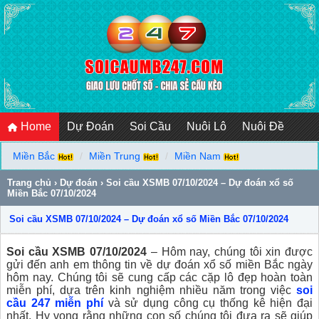
Home
Dự Đoán
Soi Cầu
Nuôi Lô
Nuôi Đề
Miền Bắc
Miền Trung
Miền Nam
Trang chủ
›
Dự đoán
›
Soi cầu XSMB 07/10/2024 – Dự đoán xổ số
Miền Bắc 07/10/2024
Soi cầu XSMB 07/10/2024 – Dự đoán xổ số Miền Bắc 07/10/2024
Soi cầu XSMB 07/10/2024
– Hôm nay, chúng tôi xin được
gửi đến anh em thông tin về dự đoán xổ số miền Bắc ngày
hôm nay. Chúng tôi sẽ cung cấp các cặp lô đẹp hoàn toàn
miễn phí, dựa trên kinh nghiệm nhiều năm trong việc
soi
cầu 247 miễn phí
và sử dụng công cụ thống kê hiện đại
nhất. Hy vọng rằng những con số chúng tôi đưa ra sẽ giúp