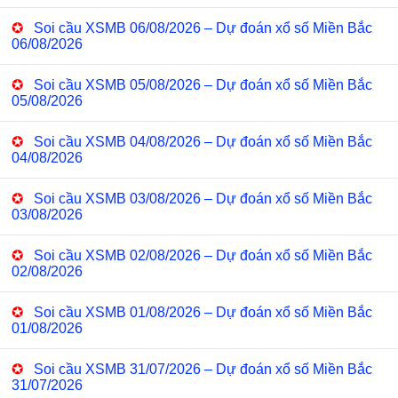
✪
Soi cầu XSMB 06/08/2026 – Dự đoán xổ số Miền Bắc
06/08/2026
✪
Soi cầu XSMB 05/08/2026 – Dự đoán xổ số Miền Bắc
05/08/2026
✪
Soi cầu XSMB 04/08/2026 – Dự đoán xổ số Miền Bắc
04/08/2026
✪
Soi cầu XSMB 03/08/2026 – Dự đoán xổ số Miền Bắc
03/08/2026
✪
Soi cầu XSMB 02/08/2026 – Dự đoán xổ số Miền Bắc
02/08/2026
✪
Soi cầu XSMB 01/08/2026 – Dự đoán xổ số Miền Bắc
01/08/2026
✪
Soi cầu XSMB 31/07/2026 – Dự đoán xổ số Miền Bắc
31/07/2026