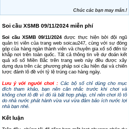
Chúc các bạn may mắn.!
Soi cầu XSMB 09/11/2024 miễn phí
Soi cầu XSMB 09/11/2024
được thực hiện bởi đội ngũ
quản trị viên của trang web soicau247, cùng với sự đóng
góp của hàng ngàn thành viên và chuyên gia xổ số đến từ
khắp nơi trên toàn quốc. Tất cả thông tin về dự đoán kết
quả xổ số Miền Bắc trên trang web này đều được xây
dựng dựa trên các phương pháp soi cầu hiện đại và chiến
lược đánh lô đề với tỷ lệ trúng cao hàng ngày.
Lưu ý với người chơi :
Các bộ số chỉ dùng cho mục
đích tham khảo, bạn nên cân nhắc trước khi chơi và
không chơi lô đề vì đó là bất hợp pháp, chỉ nên chơi lô tô
do nhà nước phát hành vừa vui vừa đảm bảo ích nước lợi
nhà bạn nhé.
Kết luận