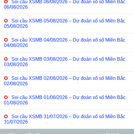
✪
Soi cầu XSMB 06/08/2026 – Dự đoán xổ số Miền Bắc
06/08/2026
✪
Soi cầu XSMB 05/08/2026 – Dự đoán xổ số Miền Bắc
05/08/2026
✪
Soi cầu XSMB 04/08/2026 – Dự đoán xổ số Miền Bắc
04/08/2026
✪
Soi cầu XSMB 03/08/2026 – Dự đoán xổ số Miền Bắc
03/08/2026
✪
Soi cầu XSMB 02/08/2026 – Dự đoán xổ số Miền Bắc
02/08/2026
✪
Soi cầu XSMB 01/08/2026 – Dự đoán xổ số Miền Bắc
01/08/2026
✪
Soi cầu XSMB 31/07/2026 – Dự đoán xổ số Miền Bắc
31/07/2026