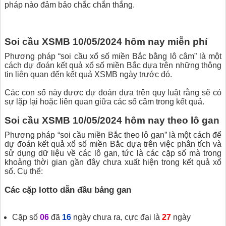
pháp nào đảm bảo chắc chắn thắng.
Soi cầu XSMB 10/05/2024 hôm nay miễn phí
Phương pháp “soi cầu xổ số miền Bắc bằng lô câm” là một
cách dự đoán kết quả xổ số miền Bắc dựa trên những thông
tin liên quan đến kết quả XSMB ngày trước đó.
Các con số này được dự đoán dựa trên quy luật rằng sẽ có
sự lặp lại hoặc liên quan giữa các số câm trong kết quả.
Soi cầu XSMB 10/05/2024 hôm nay theo lô gan
Phương pháp “soi cầu miền Bắc theo lô gan” là một cách để
dự đoán kết quả xổ số miền Bắc dựa trên việc phân tích và
sử dụng dữ liệu về các lô gan, tức là các cặp số mà trong
khoảng thời gian gần đây chưa xuất hiện trong kết quả xổ
số. Cụ thể:
Các cặp lotto dẫn đầu bảng gan
Cặp số
06
đã
16
ngày chưa ra, cực đại là
27
ngày