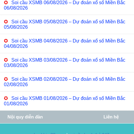
✪
Soi cầu XSMB 06/08/2026 – Dự đoán xổ số Miền Bắc
06/08/2026
✪
Soi cầu XSMB 05/08/2026 – Dự đoán xổ số Miền Bắc
05/08/2026
✪
Soi cầu XSMB 04/08/2026 – Dự đoán xổ số Miền Bắc
04/08/2026
✪
Soi cầu XSMB 03/08/2026 – Dự đoán xổ số Miền Bắc
03/08/2026
✪
Soi cầu XSMB 02/08/2026 – Dự đoán xổ số Miền Bắc
02/08/2026
✪
Soi cầu XSMB 01/08/2026 – Dự đoán xổ số Miền Bắc
01/08/2026
Nội quy diễn đàn
Liên hệ