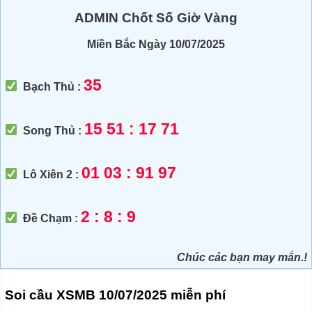
ADMIN Chốt Số Giờ Vàng
Miền Bắc Ngày 10/07/2025
35
Bạch Thủ :
15 51 : 17 71
Song Thủ :
01 03 : 91 97
Lô Xiên 2 :
2 : 8 : 9
Đề Chạm :
Chúc các bạn may mắn.!
Soi cầu XSMB 10/07/2025 miễn phí