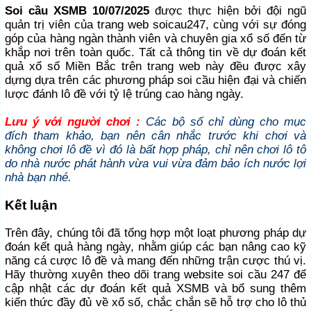
Soi cầu XSMB 10/07/2025
được thực hiện bởi đội ngũ
quản trị viên của trang web soicau247, cùng với sự đóng
góp của hàng ngàn thành viên và chuyên gia xổ số đến từ
khắp nơi trên toàn quốc. Tất cả thông tin về dự đoán kết
quả xổ số Miền Bắc trên trang web này đều được xây
dựng dựa trên các phương pháp soi cầu hiện đại và chiến
lược đánh lô đề với tỷ lệ trúng cao hàng ngày.
Lưu ý với người chơi :
Các bộ số chỉ dùng cho mục
đích tham khảo, bạn nên cân nhắc trước khi chơi và
không chơi lô đề vì đó là bất hợp pháp, chỉ nên chơi lô tô
do nhà nước phát hành vừa vui vừa đảm bảo ích nước lợi
nhà bạn nhé.
Kết luận
Trên đây, chúng tôi đã tổng hợp một loạt phương pháp dự
đoán kết quả hàng ngày, nhằm giúp các bạn nâng cao kỹ
năng cá cược lô đề và mang đến những trận cược thú vị.
Hãy thường xuyên theo dõi trang website soi cầu 247 để
cập nhật các dự đoán kết quả XSMB và bổ sung thêm
kiến thức đầy đủ về xổ số, chắc chắn sẽ hỗ trợ cho lô thủ