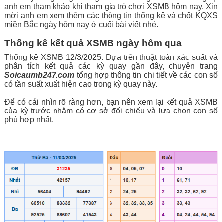
anh em tham khảo khi tham gia trò chơi XSMB hôm nay. Xin
mời anh em xem thêm các thông tin thống kê và chốt KQXS
miền Bắc ngày hôm nay ở cuối bài viết nhé.
Thống kê kết quả XSMB ngày hôm qua
Thống kê XSMB 12/3/2025: Dựa trên thuật toán xác suất và
phân tích kết quả các kỳ quay gần đây, chuyên trang
Soicaumb247.com
tổng hợp thông tin chi tiết về các con số
có tần suất xuất hiện cao trong kỳ quay này.
Để có cái nhìn rõ ràng hơn, bạn nên xem lại kết quả XSMB
của kỳ trước nhằm có cơ sở đối chiếu và lựa chọn con số
phù hợp nhất.