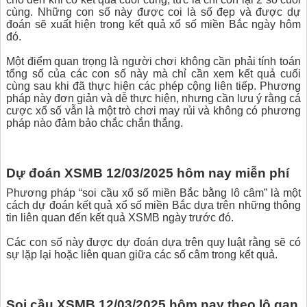
cùng. Những con số này được coi là số đẹp và được dự
đoán sẽ xuất hiện trong kết quả xổ số miền Bắc ngày hôm
đó.
Một điểm quan trọng là người chơi không cần phải tính toán
tổng số của các con số này mà chỉ cần xem kết quả cuối
cùng sau khi đã thực hiện các phép cộng liên tiếp. Phương
pháp này đơn giản và dễ thực hiện, nhưng cần lưu ý rằng cá
cược xổ số vẫn là một trò chơi may rủi và không có phương
pháp nào đảm bảo chắc chắn thắng.
Dự đoán XSMB 12/03/2025 hôm nay miễn phí
Phương pháp “soi cầu xổ số miền Bắc bằng lô câm” là một
cách dự đoán kết quả xổ số miền Bắc dựa trên những thông
tin liên quan đến kết quả XSMB ngày trước đó.
Các con số này được dự đoán dựa trên quy luật rằng sẽ có
sự lặp lại hoặc liên quan giữa các số câm trong kết quả.
Soi cầu XSMB 12/03/2025 hôm nay theo lô gan