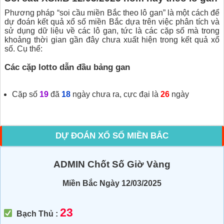
Phương pháp “soi cầu miền Bắc theo lô gan” là một cách để
dự đoán kết quả xổ số miền Bắc dựa trên việc phân tích và
sử dụng dữ liệu về các lô gan, tức là các cặp số mà trong
khoảng thời gian gần đây chưa xuất hiện trong kết quả xổ
số. Cụ thể:
Các cặp lotto dẫn đầu bảng gan
Cặp số
19
đã
18
ngày chưa ra, cực đại là
26
ngày
DỰ ĐOÁN XỔ SỐ MIỀN BẮC
ADMIN Chốt Số Giờ Vàng
Miền Bắc Ngày 12/03/2025
23
Bạch Thủ :