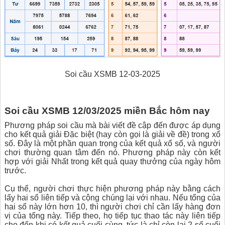
Soi cầu XSMB 12-03-2025
Soi cầu XSMB 12/03/2025 miền Bắc hôm nay
Phương pháp soi cầu mà bài viết đề cập đến được áp dụng
cho kết quả giải Đặc biệt (hay còn gọi là giải về đề) trong xổ
số. Đây là một phần quan trọng của kết quả xổ số, và người
chơi thường quan tâm đến nó. Phương pháp này còn kết
hợp với giải Nhất trong kết quả quay thưởng của ngày hôm
trước.
Cụ thể, người chơi thực hiện phương pháp này bằng cách
lấy hai số liên tiếp và cộng chúng lại với nhau. Nếu tổng của
hai số này lớn hơn 10, thì người chơi chỉ cần lấy hàng đơn
vị của tổng này. Tiếp theo, họ tiếp tục thao tác này liên tiếp
cho đến khi có kết quả cuối cùng, tức là chỉ còn lại 2 số cuối