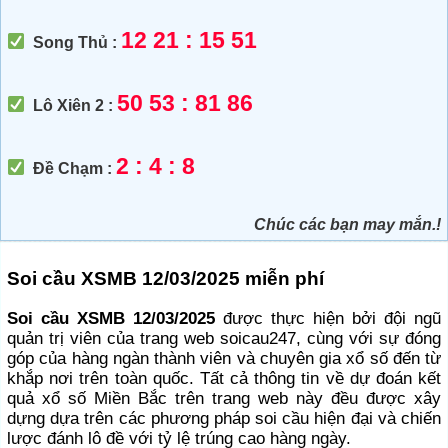
12 21 : 15 51
Song Thủ :
50 53 : 81 86
Lô Xiên 2 :
2 : 4 : 8
Đề Chạm :
Chúc các bạn may mắn.!
Soi cầu XSMB 12/03/2025 miễn phí
Soi cầu XSMB 12/03/2025
được thực hiện bởi đội ngũ
quản trị viên của trang web soicau247, cùng với sự đóng
góp của hàng ngàn thành viên và chuyên gia xổ số đến từ
khắp nơi trên toàn quốc. Tất cả thông tin về dự đoán kết
quả xổ số Miền Bắc trên trang web này đều được xây
dựng dựa trên các phương pháp soi cầu hiện đại và chiến
lược đánh lô đề với tỷ lệ trúng cao hàng ngày.